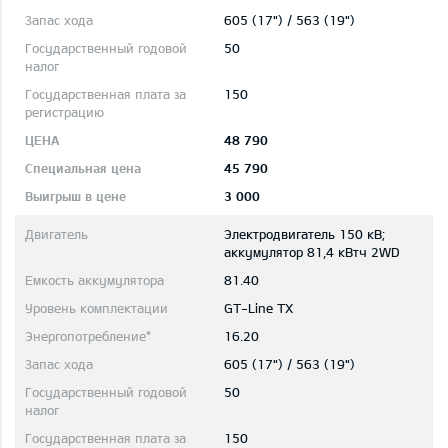
605 (17") / 563 (19")
50
150
48 790
45 790
3 000
Электродвигатель 150 кВ;
aккумулятор 81,4 кВтч 2WD
81.40
GT-Line TX
16.20
605 (17") / 563 (19")
50
150