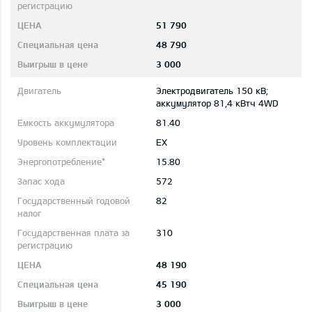
51 790
48 790
3 000
Электродвигатель 150 кВ;
aккумулятор 81,4 кВтч 4WD
81.40
EX
15.80
572
82
310
48 190
45 190
3 000