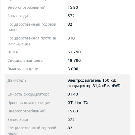
15.80
572
82
310
51 790
48 790
3 000
Электродвигатель 150 кВ;
aккумулятор 81,4 кВтч 4WD
81.40
GT-Line TX
15.80
572
82