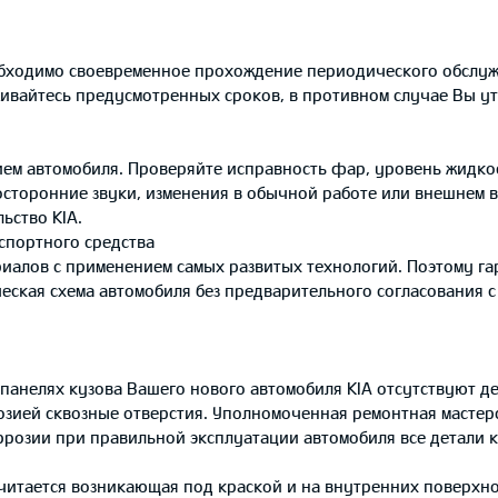
обходимо своевременное прохождение периодического обслуж
ивайтесь предусмотренных сроков, в противном случае Вы ут
ием автомобиля. Проверяйте исправность фар, уровень жидкос
сторонние звуки, изменения в обычной работе или внешнем ви
ьство KIA.
спортного средства
иалов с применением самых развитых технологий. Поэтому гар
ческая схема автомобиля без предварительного согласования 
а панелях кузова Вашего нового автомобиля KIA отсутствуют д
зией сквозные отверстия. Уполномоченная ремонтная мастерс
ррозии при правильной эксплуатации автомобиля все детали ку
 считается возникающая под краской и на внутренних поверхн