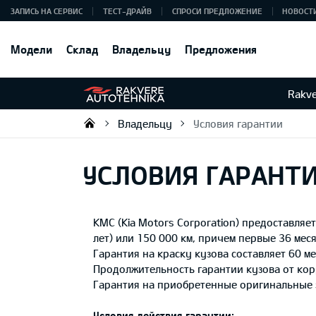
ЗАПИСЬ НА СЕРВИС
ТЕСТ-ДРАЙВ
СПРОСИ ПРЕДЛОЖЕНИЕ
НОВОСТ
Модели
Склад
Владельцу
Предложения
Rakve
Владельцу
Условия гарантии
Rakvere Autotehnika
УСЛОВИЯ ГАРАНТ
KMC (Kia Motors Corporation) предоставля
лет) или 150 000 км, причем первые 36 меся
Гарантия на краску кузова составляет 60 ме
Продолжительность гарантии кузова от корр
Гарантия на приобретенные оригинальные за
Условия действия гарантии: