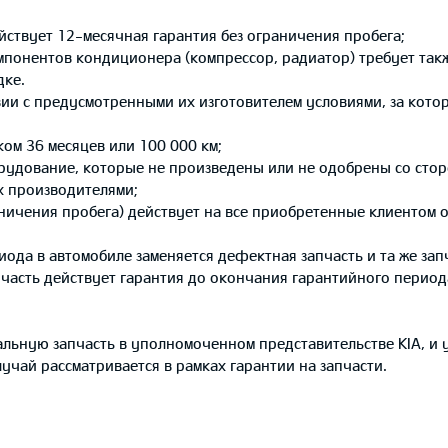
йствует 12-месячная гарантия без ограничения пробега;
понентов кондиционера (компрессор, радиатор) требует такж
дке.
твии с предусмотренными их изготовителем условиями, за кот
ком 36 месяцев или 100 000 км;
удование, которые не произведены или не одобрены со сторон
х производителями;
раничения пробега) действует на все приобретенные клиентом 
ода в автомобиле заменяется дефектная запчасть и та же зап
часть действует гарантия до окончания гарантийного периода
льную запчасть в уполномоченном представительстве KIA, и у
учай рассматривается в рамках гарантии на запчасти.