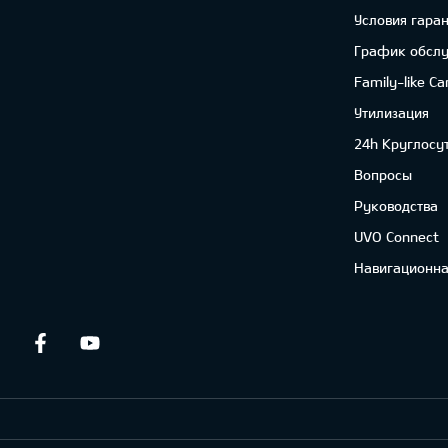
Условия гара
График обсл
Family-like Ca
Утилизация
24h Круглосу
Вопросы
Руководства
UVO Connect
Навигационна
Facebook
Youtube