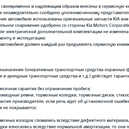
своевременно и надлежащим образом внесены в сервисную к
е незамедлительно сообщено уполномоченному представител
я автомобиля использованы оригинальные запчасти KIA или 
льное снаряжение одобрено со стороны Kia Motors Corporatio
е электрической дополнительной комплектации не изменена э
монту и эксплуатации;
 автомобиля должен каждый раз предъявлять сервисную книжк
о назначения (оперативные транспортные средства охранных 
 и арендные транспортные средства и т.д.) действует гарант
есячная гарантия без ограничения пробега;
риводные ремни, тормозные колодки, тормозные диски, стекл
рантия производителя, если речь идет об установочной ошибк
я не покрывается;
озных колодок сломались вследствие дефектного материала, 
дки износились вследствие нормальной амортизации, то они н