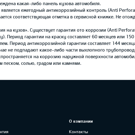
реждена какая-либо панель кузова автомобиля.
 является ежегодный антикоррозийный контроль (Anti Perfora
лается соответствующая отметка в сервисной книжке. Не отож
 на кузов». Существует гарантия ото коррозии (Anti Perforat
y). Период гарантии на краску составляет 60 месяцев или 150
ем. Период антикоррозийной гарантии составляет 144 месяц
учае не подпадают какое-либо части выхлопного трубопровод
аспространяется на коррозию наружной поверхности автомоби
 песком, солью, градом или камнями.
О компании
нтия
Контакты