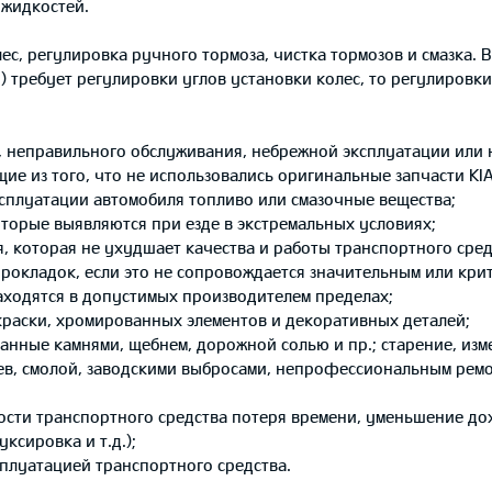
 жидкостей.
ес, регулировка ручного тормоза, чистка тормозов и смазка. В
) требует регулировки углов установки колес, то регулировк
, неправильного обслуживания, небрежной эксплуатации или 
е из того, что не использовались оригинальные запчасти KIA
сплуатации автомобиля топливо или смазочные вещества;
оторые выявляются при езде в экстремальных условиях;
я, которая не ухудшает качества и работы транспортного сред
 прокладок, если это не сопровождается значительным или кр
аходятся в допустимых производителем пределах;
краски, хромированных элементов и декоративных деталей;
анные камнями, щебнем, дорожной солью и пр.; старение, изм
ев, смолой, заводскими выбросами, непрофессиональным рем
ости транспортного средства потеря времени, уменьшение д
ксировка и т.д.);
сплуатацией транспортного средства.