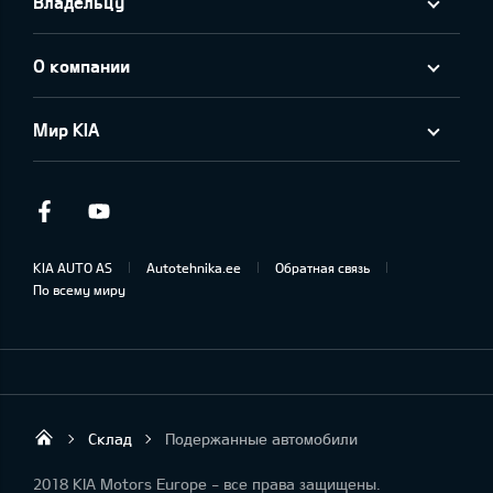
Владельцу
О компании
Мир KIA
Facebook
Youtube
KIA AUTO AS
Autotehnika.ee
Обратная связь
По всему миру
Склад
Подержанные автомобили
Rakvere Autotehnika
2018 KIA Motors Europe - все права защищены.