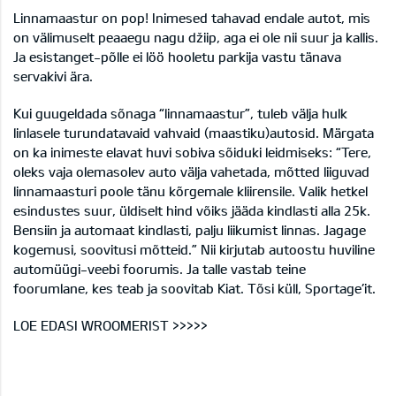
Linnamaastur on pop! Inimesed tahavad endale autot, mis
on välimuselt peaaegu nagu džiip, aga ei ole nii suur ja kallis.
Ja esistanget-põlle ei löö hooletu parkija vastu tänava
servakivi ära.
Kui guugeldada sõnaga “linnamaastur”, tuleb välja hulk
linlasele turundatavaid vahvaid (maastiku)autosid. Märgata
on ka inimeste elavat huvi sobiva sõiduki leidmiseks: “Tere,
oleks vaja olemasolev auto välja vahetada, mõtted liiguvad
linnamaasturi poole tänu kõrgemale kliirensile. Valik hetkel
esindustes suur, üldiselt hind võiks jääda kindlasti alla 25k.
Bensiin ja automaat kindlasti, palju liikumist linnas. Jagage
kogemusi, soovitusi mõtteid.” Nii kirjutab autoostu huviline
automüügi-veebi foorumis. Ja talle vastab teine
foorumlane, kes teab ja soovitab Kiat. Tõsi küll, Sportage’it.
LOE EDASI WROOMERIST >>>>>