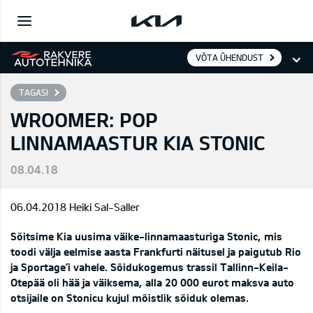
VÕTA ÜHENDUST
TAGASI
WROOMER: POP
LINNAMAASTUR KIA STONIC
08.04.18
06.04.2018 Heiki Sal-Saller
Sõitsime Kia uusima väike-linnamaasturiga Stonic, mis
toodi välja eelmise aasta Frankfurti näitusel ja paigutub Rio
ja Sportage’i vahele. Sõidukogemus trassil Tallinn-Keila-
Otepää oli hää ja väiksema, alla 20 000 eurot maksva auto
otsijaile on Stonicu kujul mõistlik sõiduk olemas.