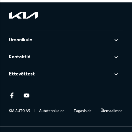
Omanikule
Kontaktid
Ettevõttest
Facebook
Youtube
KIA AUTO AS
Autotehnika.ee
Tagasiside
Ülemaailmne