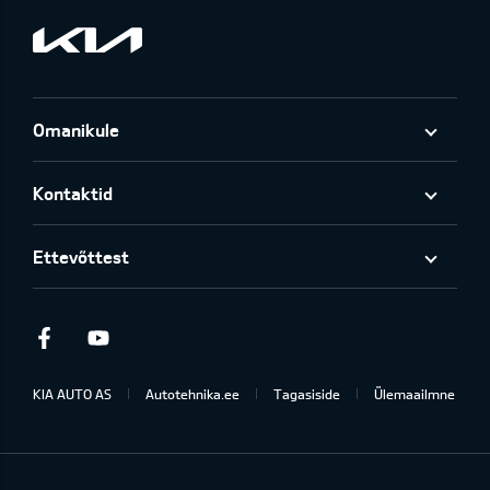
Omanikule
Kontaktid
Ettevõttest
Facebook
Youtube
KIA AUTO AS
Autotehnika.ee
Tagasiside
Ülemaailmne