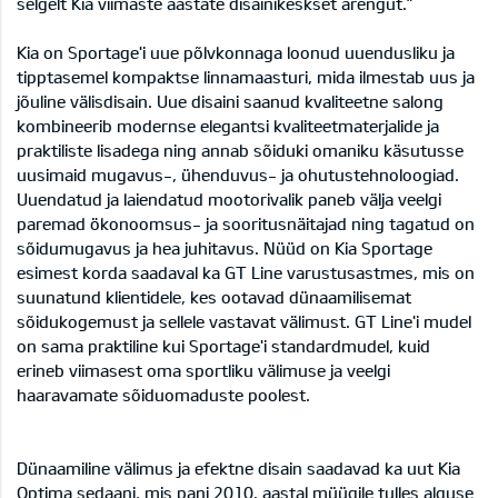
selgelt Kia viimaste aastate disainikeskset arengut.”
Kia on Sportage'i uue põlvkonnaga loonud uuendusliku ja
tipptasemel kompaktse linnamaasturi, mida ilmestab uus ja
jõuline välisdisain. Uue disaini saanud kvaliteetne salong
kombineerib modernse elegantsi kvaliteetmaterjalide ja
praktiliste lisadega ning annab sõiduki omaniku käsutusse
uusimaid mugavus-, ühenduvus- ja ohutustehnoloogiad.
Uuendatud ja laiendatud mootorivalik paneb välja veelgi
paremad ökonoomsus- ja sooritusnäitajad ning tagatud on
sõidumugavus ja hea juhitavus. Nüüd on Kia Sportage
esimest korda saadaval ka GT Line varustusastmes, mis on
suunatund klientidele, kes ootavad dünaamilisemat
sõidukogemust ja sellele vastavat välimust. GT Line'i mudel
on sama praktiline kui Sportage'i standardmudel, kuid
erineb viimasest oma sportliku välimuse ja veelgi
haaravamate sõiduomaduste poolest.
Dünaamiline välimus ja efektne disain saadavad ka uut Kia
Optima sedaani, mis pani 2010. aastal müügile tulles alguse