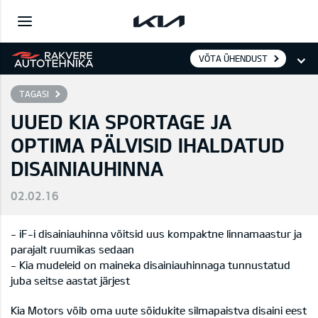
VÕTA ÜHENDUST
TAGASI
UUED KIA SPORTAGE JA
OPTIMA PÄLVISID IHALDATUD
DISAINIAUHINNA
02.02.16
- iF-i disainiauhinna võitsid uus kompaktne linnamaastur ja
parajalt ruumikas sedaan
- Kia mudeleid on maineka disainiauhinnaga tunnustatud
juba seitse aastat järjest
Kia Motors võib oma uute sõidukite silmapaistva disaini eest