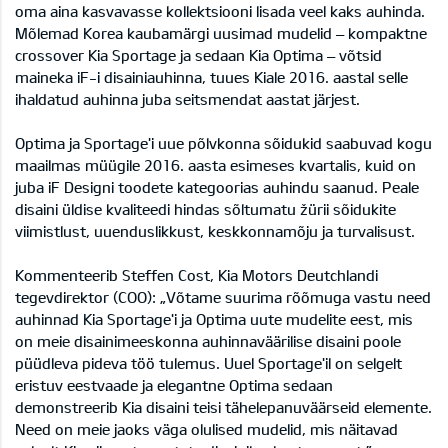
oma aina kasvavasse kollektsiooni lisada veel kaks auhinda.
Mõlemad Korea kaubamärgi uusimad mudelid – kompaktne
crossover Kia Sportage ja sedaan Kia Optima – võtsid
maineka iF-i disainiauhinna, tuues Kiale 2016. aastal selle
ihaldatud auhinna juba seitsmendat aastat järjest.
Optima ja Sportage'i uue põlvkonna sõidukid saabuvad kogu
maailmas müügile 2016. aasta esimeses kvartalis, kuid on
juba iF Designi toodete kategoorias auhindu saanud. Peale
disaini üldise kvaliteedi hindas sõltumatu žürii sõidukite
viimistlust, uuenduslikkust, keskkonnamõju ja turvalisust.
Kommenteerib Steffen Cost, Kia Motors Deutchlandi
tegevdirektor (COO): „Võtame suurima rõõmuga vastu need
auhinnad Kia Sportage'i ja Optima uute mudelite eest, mis
on meie disainimeeskonna auhinnaväärilise disaini poole
püüdleva pideva töö tulemus. Uuel Sportage'il on selgelt
eristuv eestvaade ja elegantne Optima sedaan
demonstreerib Kia disaini teisi tähelepanuväärseid elemente.
Need on meie jaoks väga olulised mudelid, mis näitavad