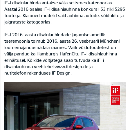
iF-i disainiauhinda antakse välja seitsmes kategoorias.
Aastal 2016 osales iF-i disainiauhinna konkursil 53 riiki 5295
tootega. Kia uued mudelid said auhinna autode, sõidukite ja
jalgrataste kategoorias.
iF-i 2016. aasta disainiauhindade jagamise ametlik
tseremoonia toimub 2016. aasta 26. veebruaril Müncheni
loomemajandusnädala raames. Valik võidutoodetest on
välja pandud ka Hamburgis HafenCity iF-i disainiauhinna
erinäitusel. Kõikide võitjatega saab tutvuda ka iF-i
disainiauhinna veebilehel www.ifdesign.de ja
nutitelefonirakenduses IF Design.