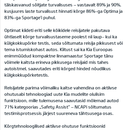
täiskasvanud sõitjate turvalisuses – vastavalt 89% ja 90%,
kusjuures laste turvalisust hinnati kõrge 86%-ga Optima ja
83%-ga Sportage'i puhul.
Optimat kiideti eriti selle kõikidele reisijatele pakutava
ühtlaselt kõrge turvalisustaseme poolest nii laup- kui ka
külgkokkupõrke testis, seda sõltumata reisija pikkusest või
tema istumiskohast autos. Kiitust sai ka Kia Euroopas
enimmüüdud kompaktne linnamaastur Sportage tänu
võimele kaitsta erineva pikkusega reisijaid mis tahes
autoistmel, saavutades eriti kõrged hinded nõudlikus
külgkokkupõrketestis.
Reisijatele parima võimaliku kaitse vahendina on aktiivse
ohutusabi tehnoloogiad uute Kia mudelite olulisim
funktsioon, mille tulemusena saavutasid mõlemad autod
71% kategoorias „Safety Assist“ – NCAPi sõltumatus
testimisprotsessis järjest suureneva tähtsusega osas.
Kõrgtehnoloogilised aktiivse ohutuse funktsioonid