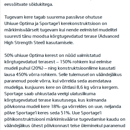
eessõitvate sõidukitega.
Tugevam kere tagab suurema passiivse ohutuse
Uhiuue Optima ja Sportage'i kerekonstruktsioon on
märkimisväärselt tugevam kui nende eelmistel mudelitel
suuresti tänu moodsa kõrgtugevdatud terase (Advanced
High Strength Steel) kasutamisele.
50% uhiuue Optima kerest on nüüd valmistatud
kõrgtugevdatud terasest – 150% rohkem kui eelmise
mudeli puhul (20%) – ning konstruktsioonliime kasutati
lausa 450% võrra rohkem. Selle tulemusel on väändejäikus
paranenud poole võrra, kui võrrelda seda asendatava
mudeliga, kusjuures kere on ühtlasi 8,6 kg võrra kergem.
Sportage saab uhkustada veelgi ulatuslikuma
kõrgtugevdatud terase kasutusega, kus kolmanda
põlvkonna mudeli kere 18%-ga võrreldes on uue, neljanda
põlve Sportage'i keres seda 51%. Uue Sportage'i
põhikonstruktsiooni märkimisväärse tugevdamise kaudu on
väändejäikus ühest põlvkonnast teise üleminekul paranenud