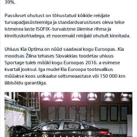
39%.
Passiivset ohutust on tõhustatud kõikide reisijate
turvapadjasüsteemiga ja standardvarustuses oleva teise
istmerea laste ISOFIX-turvaistme ülemise rihma ja
kinnituskohtadega, et nooremaid reisijaid ohutult kinnitada.
Uhiuus Kia Optima on nüüd saadaval kogu Euroopas. Kia
moodsas Žilina tehases Slovakkias toodetav uhiuus
Sportage tuleb müüki kogu Euroopas 2016. a esimese
kvartali jooksul. Iga mudel Kia Euroopa tootevalikus
müüakse koos unikaalse seitsmeaastase või 150 000 km
läbisõidu garantiiga.