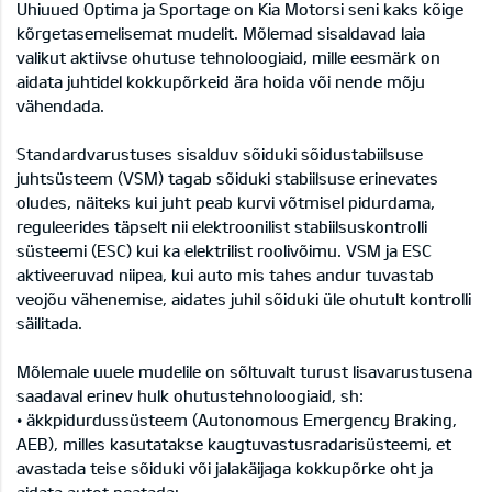
Uhiuued Optima ja Sportage on Kia Motorsi seni kaks kõige
kõrgetasemelisemat mudelit. Mõlemad sisaldavad laia
valikut aktiivse ohutuse tehnoloogiaid, mille eesmärk on
aidata juhtidel kokkupõrkeid ära hoida või nende mõju
vähendada.
Standardvarustuses sisalduv sõiduki sõidustabiilsuse
juhtsüsteem (VSM) tagab sõiduki stabiilsuse erinevates
oludes, näiteks kui juht peab kurvi võtmisel pidurdama,
reguleerides täpselt nii elektroonilist stabiilsuskontrolli
süsteemi (ESC) kui ka elektrilist roolivõimu. VSM ja ESC
aktiveeruvad niipea, kui auto mis tahes andur tuvastab
veojõu vähenemise, aidates juhil sõiduki üle ohutult kontrolli
säilitada.
Mõlemale uuele mudelile on sõltuvalt turust lisavarustusena
saadaval erinev hulk ohutustehnoloogiaid, sh:
• äkkpidurdussüsteem (Autonomous Emergency Braking,
AEB), milles kasutatakse kaugtuvastusradarisüsteemi, et
avastada teise sõiduki või jalakäijaga kokkupõrke oht ja
aidata autot peatada;