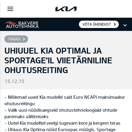
VÕTA ÜHENDUST
TAGASI
UHIUUEL KIA OPTIMAL JA
SPORTAGE'IL VIIETÄRNILINE
OHUTUSREITING
15.12.15
- Mõlemad uued Kia mudelid said Euro NCAPi maksimaalse
ohutusreitingu
- Valik uusi nüüdisaegseid ohutustehnoloogiaid ohtude
paremaks vältimiseks
- Uutel Kia mudelitel veelgi tugevam kere ja kergem teras
- Uhiuus Kia Optima nüüd Euroopas müügis, Sportage