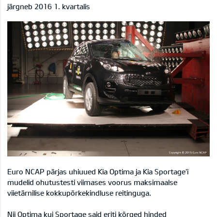
järgneb 2016 1. kvartalis
Euro NCAP pärjas uhiuued Kia Optima ja Kia Sportage'i
mudelid ohutustesti viimases voorus maksimaalse
viietärnilise kokkupõrkekindluse reitinguga.
Nii Optima kui Sportage said eriti kõrged hinded