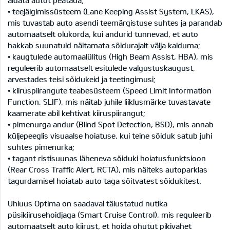
• teejälgimissüsteem (Lane Keeping Assist System, LKAS),
mis tuvastab auto asendi teemärgistuse suhtes ja parandab
automaatselt olukorda, kui andurid tunnevad, et auto
hakkab suunatuld näitamata sõidurajalt välja kalduma;
• kaugtulede automaalülitus (High Beam Assist, HBA), mis
reguleerib automaatselt esitulede valgustuskaugust,
arvestades teisi sõidukeid ja teetingimusi;
• kiiruspiirangute teabesüsteem (Speed Limit Information
Function, SLIF), mis näitab juhile liiklusmärke tuvastavate
kaamerate abil kehtivat kiiruspiirangut;
• pimenurga andur (Blind Spot Detection, BSD), mis annab
küljepeeglis visuaalse hoiatuse, kui teine sõiduk satub juhi
suhtes pimenurka;
• tagant ristisuunas läheneva sõiduki hoiatusfunktsioon
(Rear Cross Traffic Alert, RCTA), mis näiteks autoparklas
tagurdamisel hoiatab auto taga sõitvatest sõidukitest.
Uhiuus Optima on saadaval täiustatud nutika
püsikiirusehoidjaga (Smart Cruise Control), mis reguleerib
automaatselt auto kiirust, et hoida ohutut pikivahet