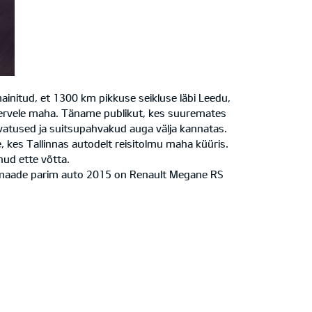
mainitud, et 1300 km pikkuse seikluse läbi Leedu,
teepervele maha. Täname publikut, kes suuremates
vatused ja suitsupahvakud auga välja kannatas.
, kes Tallinnas autodelt reisitolmu maha küüris.
nud ette võtta.
Baltimaade parim auto 2015 on Renault Megane RS