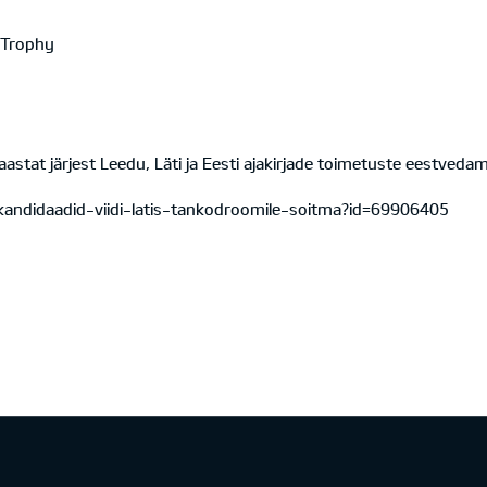
 Trophy
astat järjest Leedu, Läti ja Eesti ajakirjade toimetuste eestvedami
-kandidaadid-viidi-latis-tankodroomile-soitma?id=69906405