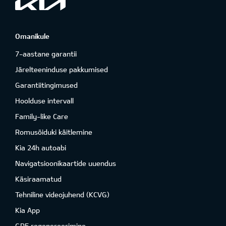
Omanikule
7-aastane garantii
Järelteeninduse pakkumised
Garantiitingimused
Hoolduse intervall
Family-like Care
Romusõiduki käitlemine
Kia 24h autoabi
Navigatsioonikaartide uuendus
Käsiraamatud
Tehniline videojuhend (KCVG)
Kia App
GPF regenereerimine