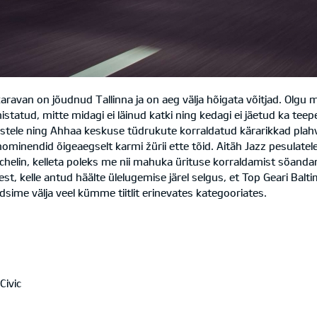
 karavan on jõudnud Tallinna ja on aeg välja hõigata võitjad. Olgu 
 vahistatud, mitte midagi ei läinud katki ning kedagi ei jäetud ka 
stele ning Ahhaa keskuse tüdrukute korraldatud kärarikkad plah
minendid õigeaegselt karmi žürii ette tõid. Aitäh Jazz pesulatele
helin, kelleta poleks me nii mahuka ürituse korraldamist söanda
kmest, kelle antud häälte ülelugemise järel selgus, et Top Geari 
sime välja veel kümme tiitlit erinevates kategooriates.
Civic