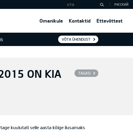
РУССКИЙ
Omanikule
Kontaktid
Ettevõttest
46
VÕTA ÜHENDUST
2015 ON KIA
TAGASI
age kuulutati selle aasta kõige ilusamaks