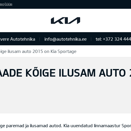
ROŠÜÜR
vere Autotehnika
info@autotehnika.ee
tel: +372 324 44
õige ilusam auto 2015 on Kia Sportage
AADE KÕIGE ILUSAM AUTO 
õige paremad ja ilusamad autod. Kia uuendatud linnamaastur Sport