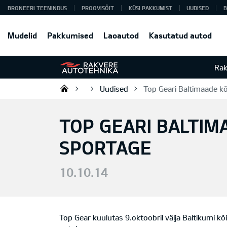
BRONEERI TEENINDUS
PROOVISÕIT
KÜSI PAKKUMIST
UUDISED
B
Mudelid
Pakkumised
Laoautod
Kasutatud autod
Rak
Uudised
Top Geari Baltimaade k
Rakvere Autotehnika
TOP GEARI BALTIM
SPORTAGE
10.10.14
Top Gear kuulutas 9.oktoobril välja Baltikumi k