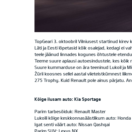
TopGeari 3. oktoobril Vilniusest startinud kirev
Läti ja Eesti lõpetasid kõik osalejad, kedagi ei
teele jäänud linnades kogunes õhtustele etendu
Teeme suure aplausi autoesindustele, kes kõik no
Suure kummarduse on ära teeninud Lukoil ja Mic
Žürii koosnes sellel aastal viieteistkümnest lii
275 Trophy. Kuid Renault pole ainus pärjatu. And
Kõige ilusam auto: Kia Sportage
Parim tarbesõiduk: Renault Master
Lukoili kõige keskkonnasäästlikum auto: Honda 
Igat senti väärt auto: Nissan Qashqai
Parim SUV: Lexus NX