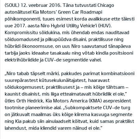
(SOUL) 12. veebruar 2016. Täna tutvustati Chicago
autonäitusel Kia Motors’ Green Car Roadmapi
põhikomponenti, tuues esimest korda avalikkuse ette täiesti
uue 2017. aasta Niro Hybrid Utility Vehicle'i (HUV).
Kompromissitu sõidukina, mis ühendab endas nauditavad
sõiduomadused ja pilkupüüdva disaini, praktilisuse ning
hübriidi ökonoomsuse, on uus Niro saavutanud tänapäeva
tarbija jaoks ideaalse tasakaalu ning võtab kindla positsiooni
elektrihübriidide ja CUV-de segmentide vahel.
„Niro tabab täpselt märki, pakkudes parimat kombinatsiooni
suurepärastest kütusekulunäitajatest, haaravast
sõidukogemusest, praktilisusest ja – mis kõige tähtsam –
kaunist disainist, mis liiga etteaimatavalt hübriidlik ei ole,”
ütles Orth Hedrick, Kia Motors America (KMA) asepresident
tootmise planeerimise alal. „Subkompaktsete CUV-de turg
on jätkuvalt maailmas üks kõige kiirema kasvuga segmente
ning Kia pakub siin ainulaadselt köitvat, kuid samas praktilist
lahendust, mida kliendid varem näinud ei ole.”