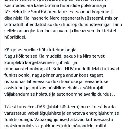
Kasutades ära kahe Optima hübriidide põlvkonna ja
täiselektrilise Soul EV arendamisest saadud kogemusi,
disainisid Kia insenerid Nero regeneratiivsüsteemi, mis on
laitmatult ühendatud sõiduki hüdropidurisüsteemiga. Tänu
sellele on aeglustamine sujuvam ja lineaarsem kui teistel
hübriididel.
Kõrgetasemeline hübriidtehnoloogia
Nagu kõik teised Kia mudelid, pakub ka Niro tervet
komplekti kõrgetasemelisi juhiabi- ja
mugavustehnoloogiaid. Sellelt HUV mudelilt leiab tuttavad
funktsioonid, nagu pimenurga andur koos tagant
ristsuunas läheneva sõiduki hoiatuse ja reavahetuse
assistendiga, nutikas püsikiirusehoidja, sõidurajalt
väljakandumise hoiatus ja autonoomne avariipidurdus. .
Täiesti uus Eco-DAS (juhiabisüsteem) on esimest korda
varustatud vabakäigujuhiste ja ennetava energiajuhtimise
funktsiooniga. Vabakäigujuhised aitavad kütusesäästu
maksimumini viia, pakkudes juhile nõuandeid, millal