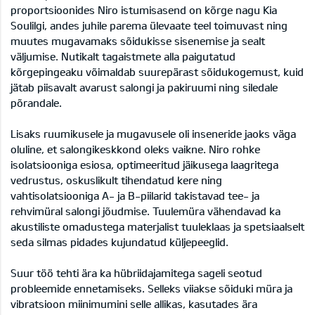
proportsioonides Niro istumisasend on kõrge nagu Kia
Soulilgi, andes juhile parema ülevaate teel toimuvast ning
muutes mugavamaks sõidukisse sisenemise ja sealt
väljumise. Nutikalt tagaistmete alla paigutatud
kõrgepingeaku võimaldab suurepärast sõidukogemust, kuid
jätab piisavalt avarust salongi ja pakiruumi ning siledale
põrandale.
Lisaks ruumikusele ja mugavusele oli inseneride jaoks väga
oluline, et salongikeskkond oleks vaikne. Niro rohke
isolatsiooniga esiosa, optimeeritud jäikusega laagritega
vedrustus, oskuslikult tihendatud kere ning
vahtisolatsiooniga A- ja B-piilarid takistavad tee- ja
rehvimüral salongi jõudmise. Tuulemüra vähendavad ka
akustiliste omadustega materjalist tuuleklaas ja spetsiaalselt
seda silmas pidades kujundatud küljepeeglid.
Suur töö tehti ära ka hübriidajamitega sageli seotud
probleemide ennetamiseks. Selleks viiakse sõiduki müra ja
vibratsioon miinimumini selle allikas, kasutades ära