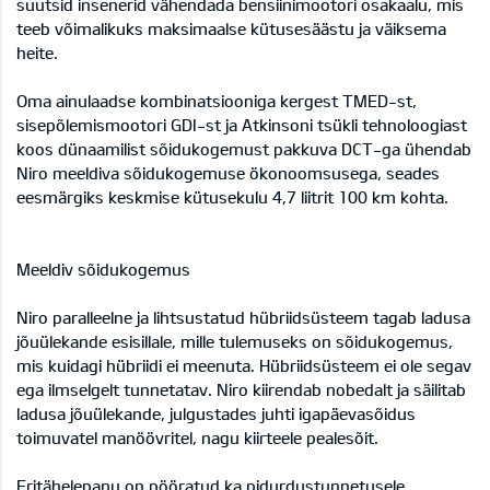
suutsid insenerid vähendada bensiinimootori osakaalu, mis
teeb võimalikuks maksimaalse kütusesäästu ja väiksema
heite.
Oma ainulaadse kombinatsiooniga kergest TMED-st,
sisepõlemismootori GDI-st ja Atkinsoni tsükli tehnoloogiast
koos dünaamilist sõidukogemust pakkuva DCT-ga ühendab
Niro meeldiva sõidukogemuse ökonoomsusega, seades
eesmärgiks keskmise kütusekulu 4,7 liitrit 100 km kohta.
Meeldiv sõidukogemus
Niro paralleelne ja lihtsustatud hübriidsüsteem tagab ladusa
jõuülekande esisillale, mille tulemuseks on sõidukogemus,
mis kuidagi hübriidi ei meenuta. Hübriidsüsteem ei ole segav
ega ilmselgelt tunnetatav. Niro kiirendab nobedalt ja säilitab
ladusa jõuülekande, julgustades juhti igapäevasõidus
toimuvatel manöövritel, nagu kiirteele pealesõit.
Eritähelepanu on pööratud ka pidurdustunnetusele.