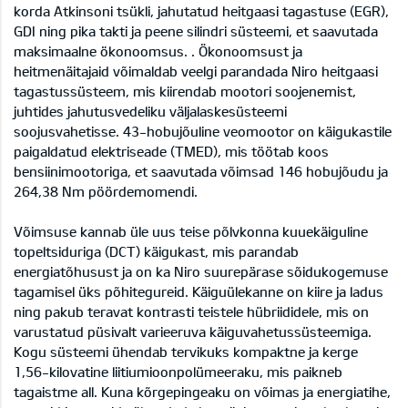
korda Atkinsoni tsükli, jahutatud heitgaasi tagastuse (EGR),
GDI ning pika takti ja peene silindri süsteemi, et saavutada
maksimaalne ökonoomsus. . Ökonoomsust ja
heitmenäitajaid võimaldab veelgi parandada Niro heitgaasi
tagastussüsteem, mis kiirendab mootori soojenemist,
juhtides jahutusvedeliku väljalaskesüsteemi
soojusvahetisse. 43-hobujõuline veomootor on käigukastile
paigaldatud elektriseade (TMED), mis töötab koos
bensiinimootoriga, et saavutada võimsad 146 hobujõudu ja
264,38 Nm pöördemomendi.
Võimsuse kannab üle uus teise põlvkonna kuuekäiguline
topeltsiduriga (DCT) käigukast, mis parandab
energiatõhusust ja on ka Niro suurepärase sõidukogemuse
tagamisel üks põhitegureid. Käiguülekanne on kiire ja ladus
ning pakub teravat kontrasti teistele hübriididele, mis on
varustatud püsivalt varieeruva käiguvahetussüsteemiga.
Kogu süsteemi ühendab tervikuks kompaktne ja kerge
1,56-kilovatine liitiumioonpolümeeraku, mis paikneb
tagaistme all. Kuna kõrgepingeaku on võimas ja energiatihe,