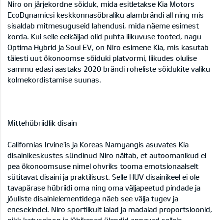
Niro on järjekordne sõiduk, mida esitletakse Kia Motors
EcoDynamicsi keskkonnasõbraliku alambrändi all ning mis
sisaldab mitmesuguseid lahendusi, mida näeme esimest
korda. Kui selle eelkäijad olid puhta liikuvuse tooted, nagu
Optima Hybrid ja Soul EV, on Niro esimene Kia, mis kasutab
täiesti uut ökonoomse sõiduki platvormi, liikudes olulise
sammu edasi aastaks 2020 brändi roheliste sõidukite valiku
kolmekordistamise suunas.
Mittehübriidlik disain
Californias Irvine'is ja Koreas Namyangis asuvates Kia
disainikeskustes sündinud Niro näitab, et autoomanikud ei
pea ökonoomsuse nimel ohvriks tooma emotsionaalselt
sütitavat disaini ja praktilisust. Selle HUV disainikeel ei ole
tavapärase hübriidi oma ning oma väljapeetud pindade ja
jõuliste disainielementidega näeb see välja tugev ja
enesekindel. Niro sportlikult laiad ja madalad proportsioonid,
pikk katusejoon ja lühikesed ülendid annavad sellele