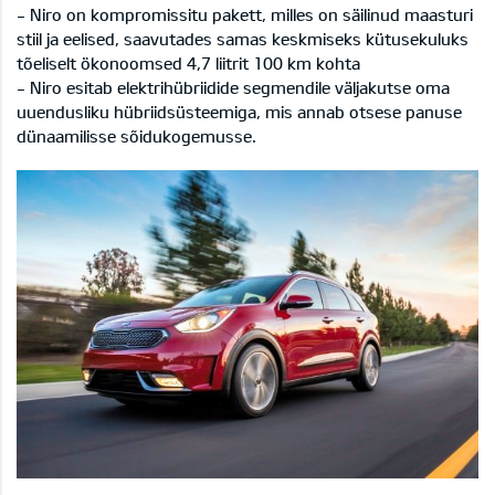
- Niro on kompromissitu pakett, milles on säilinud maasturi
stiil ja eelised, saavutades samas keskmiseks kütusekuluks
tõeliselt ökonoomsed 4,7 liitrit 100 km kohta
- Niro esitab elektrihübriidide segmendile väljakutse oma
uuendusliku hübriidsüsteemiga, mis annab otsese panuse
dünaamilisse sõidukogemusse.