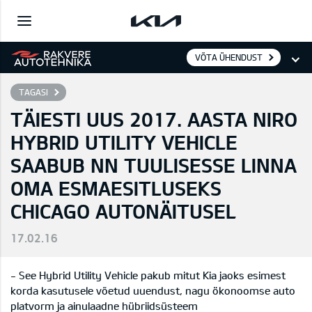
VÕTA ÜHENDUST
TAGASI
TÄIESTI UUS 2017. AASTA NIRO
HYBRID UTILITY VEHICLE
SAABUB NN TUULISESSE LINNA
OMA ESMAESITLUSEKS
CHICAGO AUTONÄITUSEL
17.02.16
- See Hybrid Utility Vehicle pakub mitut Kia jaoks esimest
korda kasutusele võetud uuendust, nagu ökonoomse auto
platvorm ja ainulaadne hübriidsüsteem