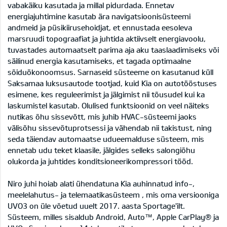
vabakäiku kasutada ja millal pidurdada. Ennetav
energiajuhtimine kasutab ära navigatsioonisüsteemi
andmeid ja püsikiirusehoidjat, et ennustada eesoleva
marsruudi topograafiat ja juhtida aktiivselt energiavoolu,
tuvastades automaatselt parima aja aku taaslaadimiseks või
säilinud energia kasutamiseks, et tagada optimaalne
sõiduökonoomsus. Sarnaseid süsteeme on kasutanud küll
Saksamaa luksusautode tootjad, kuid Kia on autotööstuses
esimene, kes reguleerimist ja jälgimist nii tõusudel kui ka
laskumistel kasutab. Olulised funktsioonid on veel näiteks
nutikas õhu sissevõtt, mis juhib HVAC-süsteemi jaoks
välisõhu sissevõtuprotsessi ja vähendab nii takistust, ning
seda täiendav automaatse udueemalduse süsteem, mis
ennetab udu teket klaasile, jälgides selleks salongiõhu
olukorda ja juhtides konditsioneerikompressori tööd.
Niro juhi hoiab alati ühendatuna Kia auhinnatud info-,
meelelahutus- ja telemaatikasüsteem , mis oma versiooniga
UVO3 on üle võetud uuelt 2017. aasta Sportage'ilt.
Süsteem, milles sisaldub Android, Auto™, Apple CarPlay® ja