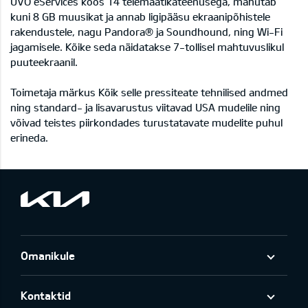
UVO eServices koos 14 telemaatikateenusega, mahutab
kuni 8 GB muusikat ja annab ligipääsu ekraanipõhistele
rakendustele, nagu Pandora® ja Soundhound, ning Wi-Fi
jagamisele. Kõike seda näidatakse 7-tollisel mahtuvuslikul
puuteekraanil.
Toimetaja märkus Kõik selle pressiteate tehnilised andmed
ning standard- ja lisavarustus viitavad USA mudelile ning
võivad teistes piirkondades turustatavate mudelite puhul
erineda.
Omanikule
Kontaktid