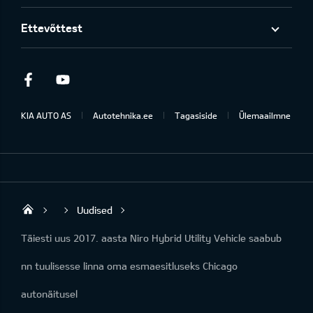
Ettevõttest
Facebook
Youtube
KIA AUTO AS
Autotehnika.ee
Tagasiside
Ülemaailmne
Uudised
Rakvere Autotehnika
Täiesti uus 2017. aasta Niro Hybrid Utility Vehicle saabub
nn tuulisesse linna oma esmaesitluseks Chicago
autonäitusel