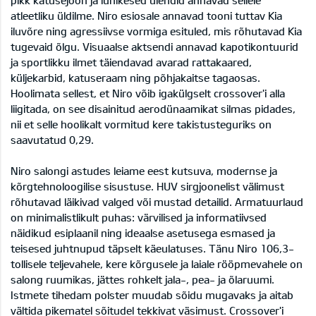
atleetliku üldilme. Niro esiosale annavad tooni tuttav Kia
iluvõre ning agressiivse vormiga esituled, mis rõhutavad Kia
tugevaid õlgu. Visuaalse aktsendi annavad kapotikontuurid
ja sportlikku ilmet täiendavad avarad rattakaared,
küljekarbid, katuseraam ning põhjakaitse tagaosas.
Hoolimata sellest, et Niro võib igakülgselt crossover'i alla
liigitada, on see disainitud aerodünaamikat silmas pidades,
nii et selle hoolikalt vormitud kere takistusteguriks on
saavutatud 0,29.
Niro salongi astudes leiame eest kutsuva, modernse ja
kõrgtehnoloogilise sisustuse. HUV sirgjoonelist välimust
rõhutavad läikivad valged või mustad detailid. Armatuurlaud
on minimalistlikult puhas: värvilised ja informatiivsed
näidikud esiplaanil ning ideaalse asetusega esmased ja
teisesed juhtnupud täpselt käeulatuses. Tänu Niro 106,3-
tollisele teljevahele, kere kõrgusele ja laiale rööpmevahele on
salong ruumikas, jättes rohkelt jala-, pea- ja õlaruumi.
Istmete tihedam polster muudab sõidu mugavaks ja aitab
vältida pikematel sõitudel tekkivat väsimust. Crossover'i