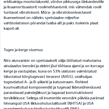
eridisainiga mootorialuseid, võrdse pikkusega ülekandevõlle
ja lisaamortisaatorit roolimehhanismil, mis vähendab roolil
tuntavat vibratsiooni. Müra- ja vibratsioonivastased
lisameetmed on näiteks spetsiaalne reljeefne
vahtisolatsioon põrandal (vaiba all) ja paks isoleeriv plaat
kapoti all.
Tugev ja kerge sisemus
Niro alusvanker on spetsiaalselt välja töötatud mahutama
ainulaadse bensiini ja elektri jõul töötava ajami ja on korraga
kerge ja vastupidav, kuna on 53% ulatuses valmistatud
täiustatud kõrgtugevast terasest (AHSS), sealhulgas
tugevdatud A- ja B-piilarid ja katuseraam. Rohked
kuumvaltsitud komponendid ja tugevad liideseühendused
parandavad paindejäikust ja tagavad konstruktsiooni
terviklikkuse. Sellega oli inseneride eesmärk pälvida parimad
hinnangud USA liiklusohutustalituselt (NHTSA) ja USA
maanteeohutuse kindlustusinstituudilt (IIHS).