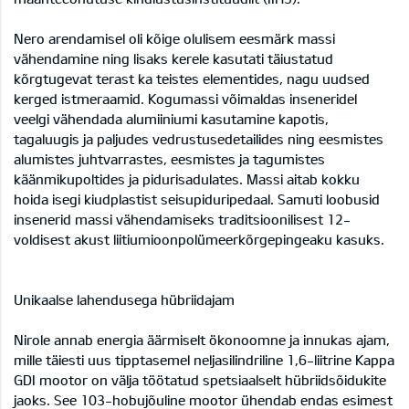
Nero arendamisel oli kõige olulisem eesmärk massi
vähendamine ning lisaks kerele kasutati täiustatud
kõrgtugevat terast ka teistes elementides, nagu uudsed
kerged istmeraamid. Kogumassi võimaldas inseneridel
veelgi vähendada alumiiniumi kasutamine kapotis,
tagaluugis ja paljudes vedrustusedetailides ning eesmistes
alumistes juhtvarrastes, eesmistes ja tagumistes
käänmikupoltides ja pidurisadulates. Massi aitab kokku
hoida isegi kiudplastist seisupiduripedaal. Samuti loobusid
insenerid massi vähendamiseks traditsioonilisest 12-
voldisest akust liitiumioonpolümeerkõrgepingeaku kasuks.
Unikaalse lahendusega hübriidajam
Nirole annab energia äärmiselt ökonoomne ja innukas ajam,
mille täiesti uus tipptasemel neljasilindriline 1,6-liitrine Kappa
GDI mootor on välja töötatud spetsiaalselt hübriidsõidukite
jaoks. See 103-hobujõuline mootor ühendab endas esimest