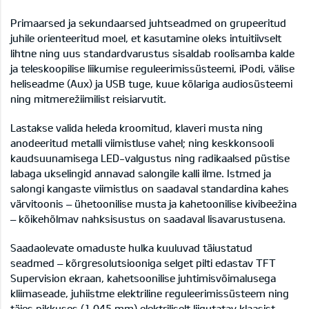
Primaarsed ja sekundaarsed juhtseadmed on grupeeritud
juhile orienteeritud moel, et kasutamine oleks intuitiivselt
lihtne ning uus standardvarustus sisaldab roolisamba kalde
ja teleskoopilise liikumise reguleerimissüsteemi, iPodi, välise
heliseadme (Aux) ja USB tuge, kuue kõlariga audiosüsteemi
ning mitmerežiimilist reisiarvutit.
Lastakse valida heleda kroomitud, klaveri musta ning
anodeeritud metalli viimistluse vahel; ning keskkonsooli
kaudsuunamisega LED-valgustus ning radikaalsed püstise
labaga ukselingid annavad salongile kalli ilme. Istmed ja
salongi kangaste viimistlus on saadaval standardina kahes
värvitoonis – ühetoonilise musta ja kahetoonilise kivibeežina
– kõikehõlmav nahksisustus on saadaval lisavarustusena.
Saadaolevate omaduste hulka kuuluvad täiustatud
seadmed – kõrgresolutsiooniga selget pilti edastav TFT
Supervision ekraan, kahetsoonilise juhtimisvõimalusega
kliimaseade, juhiistme elektriline reguleerimissüsteem ning
täies pikkuses (1 045 mm) elektriliselt liigutatav klaasist