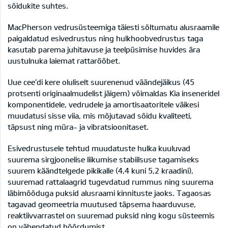
sõidukite suhtes.
MacPherson vedrusüsteemiga täiesti sõltumatu alusraamile
paigaldatud esivedrustus ning hulkhoobvedrustus taga
kasutab parema juhitavuse ja teelpüsimise huvides ära
uustulnuka laiemat rattarööbet.
Uue cee’di kere oluliselt suurenenud väändejäikus (45
protsenti originaalmudelist jäigem) võimaldas Kia inseneridel
komponentidele, vedrudele ja amortisaatoritele väikesi
muudatusi sisse viia, mis mõjutavad sõidu kvaliteeti,
täpsust ning müra- ja vibratsioonitaset.
Esivedrustusele tehtud muudatuste hulka kuuluvad
suurema sirgjoonelise liikumise stabiilsuse tagamiseks
suurem käändtelgede pikikalle (4,4 kuni 5,2 kraadini),
suuremad rattalaagrid tugevdatud rummus ning suurema
läbimõõduga puksid alusraami kinnituste jaoks. Tagaosas
tagavad geomeetria muutused täpsema haarduvuse,
reaktiivvarrastel on suuremad puksid ning kogu süsteemis
on vähendatud hõõrdumist.