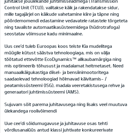
juhitakse jõuülekande juhtimisseadmega (Transmission
Control Unit (TCU)), valitakse käik ja rakendatakse sidur,
mille tagajärjel on käikude vahetamine kiire ja täpne ning
pöördemomendi edastamine vedavatele ratastele tõrgeteta
ning tavaliste automaatikasüsteemidega (hüdrotrafoga)
seostatav võimsuse kadu minimaalne.
Uus cee’d tuleb Euroopas koos teiste Kia mudelitega
müügile kütust säästva tehnoloogiaga, mis on välja
töötatud ettevõtte EcoDynamics™ allkaubamärgiga ning
mis optimeerib tõhusust ja madalamat heitmetaset. Need
manuaalkäigukastiga diisel- ja bensiinimootoritega
saadaolevad tehnoloogiad hõlmavad käivitamis- /
peatamissüsteemi (ISG), madala veeretakistusega rehve ja
generaatori juhtimissüsteemi (AMS).
Sujuvam sõit parema juhitavusega ning lisaks veel muutuva
ülekandega roolivõimendi
Uue cee’di sõidumugavuse ja juhitavuse osas tehti
võrdlusanalüüs antud klassi juhtivate konkureerivate