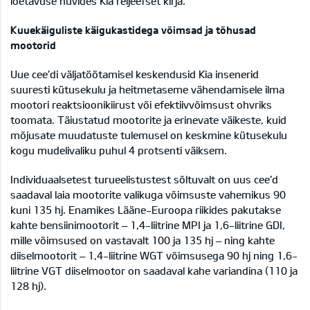
loetavuse huvides Kia reljeefset kirja.
Kuuekäiguliste käigukastidega võimsad ja tõhusad
mootorid
Uue cee’di väljatöötamisel keskendusid Kia insenerid
suuresti kütusekulu ja heitmetaseme vähendamisele ilma
mootori reaktsioonikiirust või efektiivvõimsust ohvriks
toomata. Täiustatud mootorite ja erinevate väikeste, kuid
mõjusate muudatuste tulemusel on keskmine kütusekulu
kogu mudelivaliku puhul 4 protsenti väiksem.
Individuaalsetest turueelistustest sõltuvalt on uus cee’d
saadaval laia mootorite valikuga võimsuste vahemikus 90
kuni 135 hj. Enamikes Lääne-Euroopa riikides pakutakse
kahte bensiinimootorit – 1,4-liitrine MPI ja 1,6-liitrine GDI,
mille võimsused on vastavalt 100 ja 135 hj – ning kahte
diiselmootorit – 1,4-liitrine WGT võimsusega 90 hj ning 1,6-
liitrine VGT diiselmootor on saadaval kahe variandina (110 ja
128 hj).