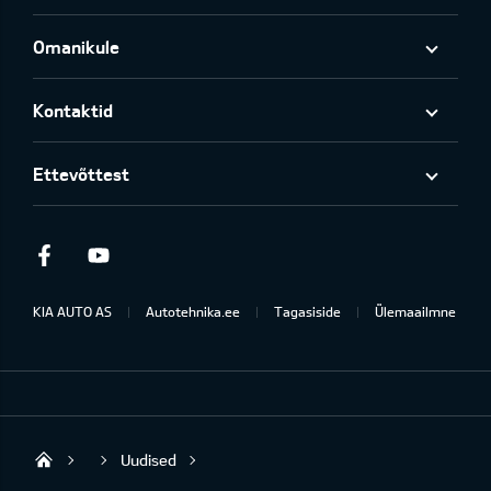
Omanikule
Kontaktid
Ettevõttest
Facebook
Youtube
KIA AUTO AS
Autotehnika.ee
Tagasiside
Ülemaailmne
Uudised
Rakvere Autotehnika