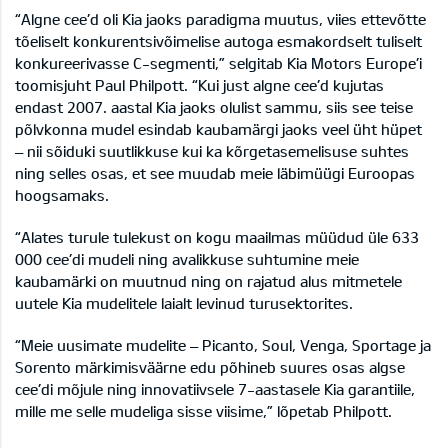
“Algne cee’d oli Kia jaoks paradigma muutus, viies ettevõtte
tõeliselt konkurentsivõimelise autoga esmakordselt tuliselt
konkureerivasse C-segmenti,” selgitab Kia Motors Europe’i
toomisjuht Paul Philpott. “Kui just algne cee’d kujutas
endast 2007. aastal Kia jaoks olulist sammu, siis see teise
põlvkonna mudel esindab kaubamärgi jaoks veel üht hüpet
– nii sõiduki suutlikkuse kui ka kõrgetasemelisuse suhtes
ning selles osas, et see muudab meie läbimüügi Euroopas
hoogsamaks.
“Alates turule tulekust on kogu maailmas müüdud üle 633
000 cee’di mudeli ning avalikkuse suhtumine meie
kaubamärki on muutnud ning on rajatud alus mitmetele
uutele Kia mudelitele laialt levinud turusektorites.
“Meie uusimate mudelite – Picanto, Soul, Venga, Sportage ja
Sorento märkimisväärne edu põhineb suures osas algse
cee’di mõjule ning innovatiivsele 7-aastasele Kia garantiile,
mille me selle mudeliga sisse viisime,” lõpetab Philpott.