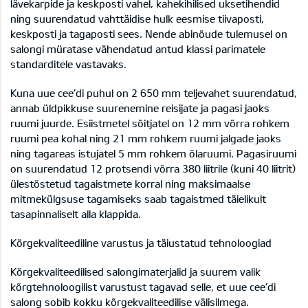
lävekarpide ja keskposti vahel, kahekihilised uksetihendid
ning suurendatud vahttäidise hulk eesmise tiivaposti,
keskposti ja tagaposti sees. Nende abinõude tulemusel on
salongi müratase vähendatud antud klassi parimatele
standarditele vastavaks.
Kuna uue cee’di puhul on 2 650 mm teljevahet suurendatud,
annab üldpikkuse suurenemine reisijate ja pagasi jaoks
ruumi juurde. Esiistmetel sõitjatel on 12 mm võrra rohkem
ruumi pea kohal ning 21 mm rohkem ruumi jalgade jaoks
ning tagareas istujatel 5 mm rohkem õlaruumi. Pagasiruumi
on suurendatud 12 protsendi võrra 380 liitrile (kuni 40 liitrit)
ülestõstetud tagaistmete korral ning maksimaalse
mitmekülgsuse tagamiseks saab tagaistmed täielikult
tasapinnaliselt alla klappida.
Kõrgekvaliteediline varustus ja täiustatud tehnoloogiad
Kõrgekvaliteedilised salongimaterjalid ja suurem valik
kõrgtehnoloogilist varustust tagavad selle, et uue cee’di
salong sobib kokku kõrgekvaliteedilise välisilmega.