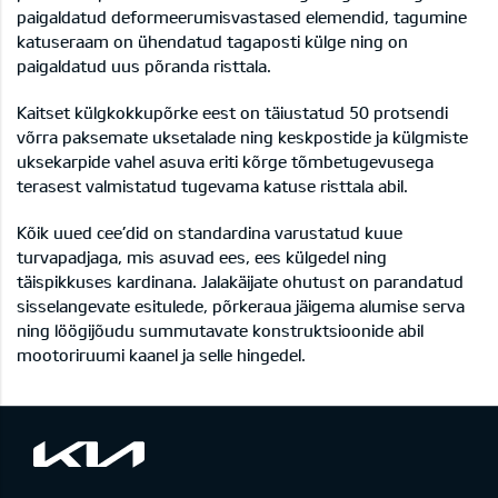
paigaldatud deformeerumisvastased elemendid, tagumine
katuseraam on ühendatud tagaposti külge ning on
paigaldatud uus põranda risttala.
Kaitset külgkokkupõrke eest on täiustatud 50 protsendi
võrra paksemate uksetalade ning keskpostide ja külgmiste
uksekarpide vahel asuva eriti kõrge tõmbetugevusega
terasest valmistatud tugevama katuse risttala abil.
Kõik uued cee’did on standardina varustatud kuue
turvapadjaga, mis asuvad ees, ees külgedel ning
täispikkuses kardinana. Jalakäijate ohutust on parandatud
sisselangevate esitulede, põrkeraua jäigema alumise serva
ning löögijõudu summutavate konstruktsioonide abil
mootoriruumi kaanel ja selle hingedel.