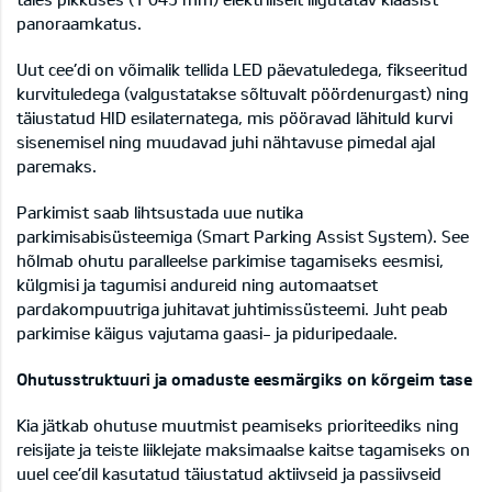
panoraamkatus.
Uut cee’di on võimalik tellida LED päevatuledega, fikseeritud
kurvituledega (valgustatakse sõltuvalt pöördenurgast) ning
täiustatud HID esilaternatega, mis pööravad lähituld kurvi
sisenemisel ning muudavad juhi nähtavuse pimedal ajal
paremaks.
Parkimist saab lihtsustada uue nutika
parkimisabisüsteemiga (Smart Parking Assist System). See
hõlmab ohutu paralleelse parkimise tagamiseks eesmisi,
külgmisi ja tagumisi andureid ning automaatset
pardakompuutriga juhitavat juhtimissüsteemi. Juht peab
parkimise käigus vajutama gaasi- ja piduripedaale.
Ohutusstruktuuri ja omaduste eesmärgiks on kõrgeim tase
Kia jätkab ohutuse muutmist peamiseks prioriteediks ning
reisijate ja teiste liiklejate maksimaalse kaitse tagamiseks on
uuel cee’dil kasutatud täiustatud aktiivseid ja passiivseid