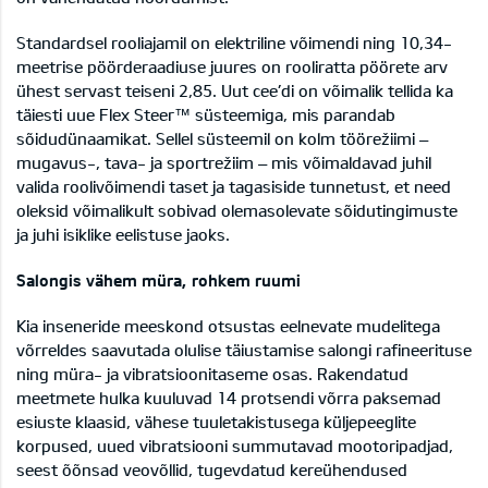
Standardsel rooliajamil on elektriline võimendi ning 10,34-
meetrise pöörderaadiuse juures on rooliratta pöörete arv
ühest servast teiseni 2,85. Uut cee’di on võimalik tellida ka
täiesti uue Flex Steer™ süsteemiga, mis parandab
sõidudünaamikat. Sellel süsteemil on kolm töörežiimi –
mugavus-, tava- ja sportrežiim – mis võimaldavad juhil
valida roolivõimendi taset ja tagasiside tunnetust, et need
oleksid võimalikult sobivad olemasolevate sõidutingimuste
ja juhi isiklike eelistuse jaoks.
Salongis vähem müra, rohkem ruumi
Kia inseneride meeskond otsustas eelnevate mudelitega
võrreldes saavutada olulise täiustamise salongi rafineerituse
ning müra- ja vibratsioonitaseme osas. Rakendatud
meetmete hulka kuuluvad 14 protsendi võrra paksemad
esiuste klaasid, vähese tuuletakistusega küljepeeglite
korpused, uued vibratsiooni summutavad mootoripadjad,
seest õõnsad veovõllid, tugevdatud kereühendused