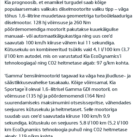
Kia prognoosib, et enamikel turgudel saab kõige
populaarsemaks valikuks diiselmootorite valiku tipp – väga
tõhus 1,6-liitrine muudetava geomeetriga turboülelaaduriga
diiselmootor. 128 hj võimsuse ja 260 Nm
pöördemomendiga mootorit pakutakse kuuekäigulise
manuaal- või automaatkäigukastiga ning uus cee’d
saavutab 100 km/h kiiruse vähem kui 11 sekundiga.
Kütusekulu on kombineeritud tsüklis vaid 4,1 l/100 km (3,7
l/100 km autodel, mis on varustatud Kia EcoDynamics’i
tehnoloogiaga) ning CO2 heitmetase algab: 97 g/km kohta.
‘Gamma’ bensiinimootorid tagavad ka väga hea jõudluse- ja
säästlikkusevahelise tasakaalu. Kõige võimsamal, Kia
Sportage´il oleval 1,6-liitrisel Gamma GDI mootoril, on
võimsuse (135 hj) ja pöördemomendi (164 Nm)
suurendamiseks maksimumini otsesissepritse, vähendades
seejuures kütusekulu ja heitmetaset. Selle mootoriga
suudab uus cee’d saavutada kiiruse 100 km/h 9,9
sekundiga, kütuskulu on seejuures 5,8 l/100 km (5,2 l/100
km EcoDynamics tehnoloogia puhul) ning CO2 heitmetase
algab: 119 g/km kohta.