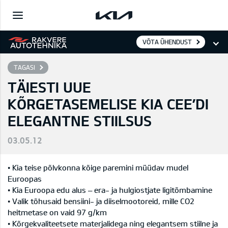
VÕTA ÜHENDUST
TAGASI
TÄIESTI UUE
KÕRGETASEMELISE KIA CEE’DI
ELEGANTNE STIILSUS
03.05.12
• Kia teise põlvkonna kõige paremini müüdav mudel
Euroopas
• Kia Euroopa edu alus – era- ja hulgiostjate ligitõmbamine
• Valik tõhusaid bensiini- ja diiselmootoreid, mille CO2
heitmetase on vaid 97 g/km
• Kõrgekvaliteetsete materjalidega ning elegantsem stiilne ja