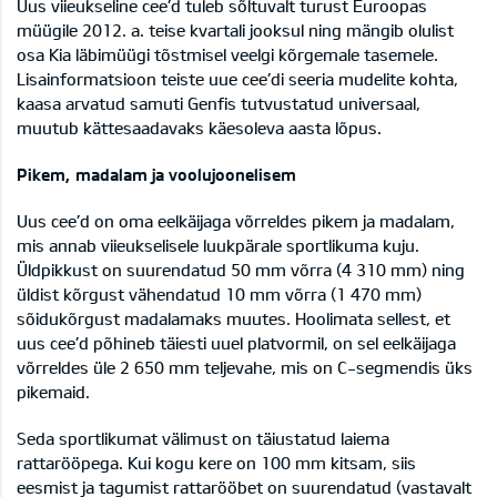
Uus viieukseline cee’d tuleb sõltuvalt turust Euroopas
müügile 2012. a. teise kvartali jooksul ning mängib olulist
osa Kia läbimüügi tõstmisel veelgi kõrgemale tasemele.
Lisainformatsioon teiste uue cee’di seeria mudelite kohta,
kaasa arvatud samuti Genfis tutvustatud universaal,
muutub kättesaadavaks käesoleva aasta lõpus.
Pikem, madalam ja voolujoonelisem
Uus cee’d on oma eelkäijaga võrreldes pikem ja madalam,
mis annab viieukselisele luukpärale sportlikuma kuju.
Üldpikkust on suurendatud 50 mm võrra (4 310 mm) ning
üldist kõrgust vähendatud 10 mm võrra (1 470 mm)
sõidukõrgust madalamaks muutes. Hoolimata sellest, et
uus cee’d põhineb täiesti uuel platvormil, on sel eelkäijaga
võrreldes üle 2 650 mm teljevahe, mis on C-segmendis üks
pikemaid.
Seda sportlikumat välimust on täiustatud laiema
rattarööpega. Kui kogu kere on 100 mm kitsam, siis
eesmist ja tagumist rattarööbet on suurendatud (vastavalt