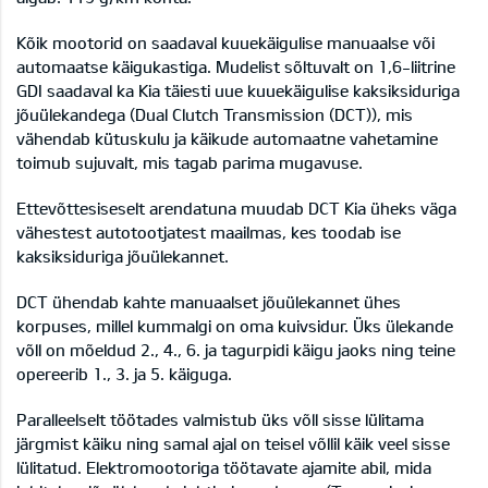
Kõik mootorid on saadaval kuuekäigulise manuaalse või
automaatse käigukastiga. Mudelist sõltuvalt on 1,6-liitrine
GDI saadaval ka Kia täiesti uue kuuekäigulise kaksiksiduriga
jõuülekandega (Dual Clutch Transmission (DCT)), mis
vähendab kütuskulu ja käikude automaatne vahetamine
toimub sujuvalt, mis tagab parima mugavuse.
Ettevõttesiseselt arendatuna muudab DCT Kia üheks väga
vähestest autotootjatest maailmas, kes toodab ise
kaksiksiduriga jõuülekannet.
DCT ühendab kahte manuaalset jõuülekannet ühes
korpuses, millel kummalgi on oma kuivsidur. Üks ülekande
võll on mõeldud 2., 4., 6. ja tagurpidi käigu jaoks ning teine
opereerib 1., 3. ja 5. käiguga.
Paralleelselt töötades valmistub üks võll sisse lülitama
järgmist käiku ning samal ajal on teisel võllil käik veel sisse
lülitatud. Elektromootoriga töötavate ajamite abil, mida