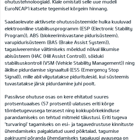
ohutustehnoloogiaid. Kiale omistati selle uue mudeli
EuroNCAP’i katsete tegemisel kõrgeim hinnang.
Saadaolevate aktiivsete ohutussüsteemide hulka kuuluvad
elektrooniline stabiilsusprogramm (ESP (Electronic Stability
Program)), ABS (blokeerimisvastane pidurisüsteem),
varupidurisüsteem (BAS (Brake Assist System)),
tagasiveeremise vältimiseks mõeldud nõlval liikumise
abisüsteem (HAC (Hill Assist Control)), sõiduki
stabiilsuskontroll (VSM (Vehicle Stability Management)) ning
äkilise pidurdamise signaaltuli (ESS (Emergency Stop
Signal)), mille abil vilgutatakse piduritulesid, kui süsteemis
tuvastatakse järsk pidurdamine juhi poolt.
Passiivse ohutuse osas on kere ehitatud suures
protsentuaalses (57 protsenti) ulatuses eriti kõrge
tõmbetugevusega terasest ning kokkupõrkekindluse
parandamiseks on tehtud mitmeid täiustusi. Eriti tugeva
’turvaringi’ tagamiseks on esi- ja tagavedrustuse kinnituste
ühendamiseks paigaldatud uued põiktalad, tagumise
pakiruumi põranda ühendamiseks tagaluugi avausega on