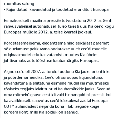
ruumikas salong
• Kujundatud, kavandatud ja toodetud eranditult Euroopa
Esmakordselt maailma pressile tutvustatuna 2012. a. Genfi
rahvusvahelisel autonäitusel, tuleb täiesti uus Kia cee’d kogu
Euroopas müügile 2012. a. teise kvartali jooksul.
Kõrgetasemelisema, elegantsema ning eelkäijast paremat
sõiduelamust pakkuvana oodatakse uuelt cee’di mudelilt
originaalmudeli edu kasvatamist, muutes Kia üheks
juhtivamaks autotööstuse kaubamärgiks Euroopas.
Algne cee’d oli 2007. a. turule tooduna Kia jaoks orientiiriks
ja pöördemomendiks. Cee’d oli Euroopas kujundatuna,
kavandatuna ja ehitatuna esimene mudel Kia muutmiseks
tõsiseks tegijaks laialt tuntud kaubamärkide jaoks. Saanud
oma mitmekülgsuse eest kiitvaid hinnanguid nii pressilt kui
ka avalikkuselt, saavutas cee’d käesoleval aastal Euroopa
COTY auhindadest neljanda koha – läbi aegade kõige
kõrgem koht, mille Kia sõiduk on saanud.