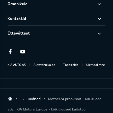
Omanikule
Kontaktid
Ettevõttest
Facebook
Youtube
KIA AUTO AS
Autotehnika.ee
Tagasiside
Ülemaailmne
Uudised
Motors24 proovisõit - Kia XCeed
Rakvere Autotehnika
2021 KIA Motors Europe - kõik õigused kaitstud.