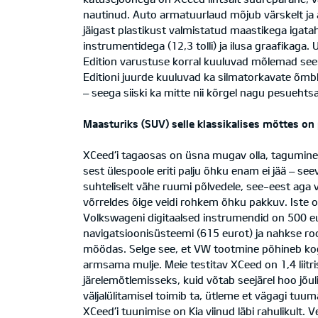
nautinud. Auto armatuurlaud mõjub värskelt ja 
jäigast plastikust valmistatud maastikega igata
instrumentidega (12,3 tolli) ja ilusa graafikag
Edition varustuse korral kuuluvad mõlemad seer
Editioni juurde kuuluvad ka silmatorkavate õmb
– seega siiski ka mitte nii kõrgel nagu pesueht
Maasturiks (SUV) selle klassikalises mõttes o
XCeed’i tagaosas on üsna mugav olla, tagumine 
sest ülespoole eriti palju õhku enam ei jää – se
suhteliselt vähe ruumi põlvedele, see-eest aga 
võrreldes õige veidi rohkem õhku pakkuv. Iste o
Volkswageni digitaalsed instrumendid on 500 eu
navigatsioonisüsteemi (615 eurot) ja nahkse rooli
möödas. Selge see, et VW tootmine põhineb koge
armsama mulje. Meie testitav XCeed on 1,4 liitr
järelemõtlemisseks, kuid võtab seejärel hoo jõuli
väljalülitamisel toimib ta, ütleme et vägagi tuum
XCeed’i tuunimise on Kia viinud läbi rahulikult.