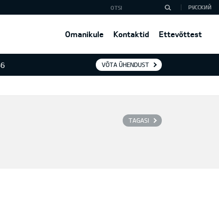
РУССКИЙ
Omanikule
Kontaktid
Ettevõttest
46
VÕTA ÜHENDUST
TAGASI