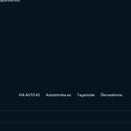
KIA AUTO AS
Autotehnika.ee
Tagasiside
Ülemaailmne