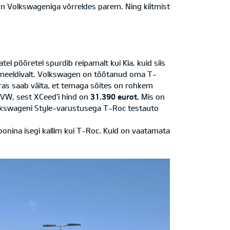
n Volkswageniga võrreldes parem. Ning kiitmist
tel pööretel spurdib reipamalt kui Kia, kuid siis
sti meeldivalt. Volkswagen on töötanud oma T-
as saab väita, et temaga sõites on rohkem
ui VW, sest XCeed’i hind on
31.390 eurot.
Mis on
olkswageni Style-varustusega T-Roc testauto
oonina isegi kallim kui T-Roc. Kuid on vaatamata