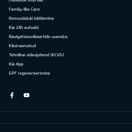
Family-like Care
Romusõiduki käitlemine
Kia 24h autoabi
Navigatsioonikaartide uuendus
Käsiraamatud
Tehniline videojuhend (KCVG)
Kia App
GPF regenereerimine
Facebook
Youtube