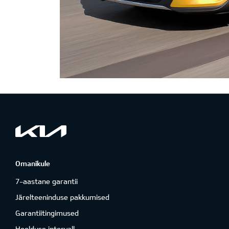
Omanikule
7-aastane garantii
Järelteeninduse pakkumised
Garantiitingimused
Hoolduse intervall