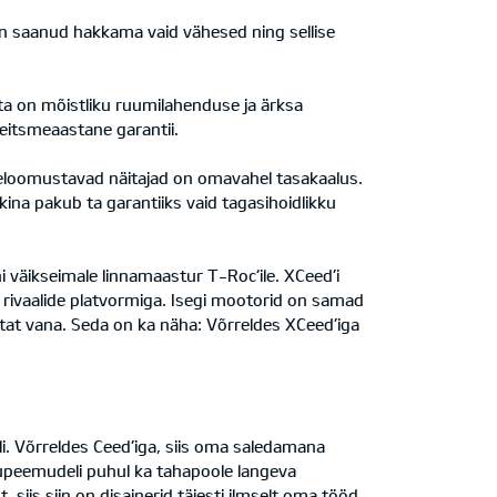
on saanud hakkama vaid vähesed ning sellise
a on mõistliku ruumilahenduse ja ärksa
seitsmeaastane garantii.
seloomustavad näitajad on omavahel tasakaalus.
na pakub ta garantiiks vaid tagasihoidlikku
väikseimale linnamaastur T-Roc‘ile. XCeed’i
e rivaalide platvormiga. Isegi mootorid on samad
astat vana. Seda on ka näha: Võrreldes XCeed’iga
li. Võrreldes Ceed’iga, siis oma saledamana
kupeemudeli puhul ka tahapoole langeva
iis siin on disainerid täiesti ilmselt oma tööd