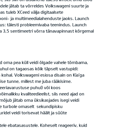
ele jätab ta võrreldes Volkswageni suurte ja
as tuleb XCeed välja digitaalsete
iooni- ja multimeedialahenduste jaoks. Launch
us: täiesti probleemivaba teenindus. Launch
a 3,5 sentimeetri võrra tänavapinnast kõrgemal
ad oma pea küll veidi õlgade vahele tõmbama,
puhul on tagaosas kõik täpselt vastupidi:
 kohal. Volkswageni esiosa disain on Kia’ga
ise tunne, millest me juba rääkisime.
eeriavarustuse puhul) või koos
imalikku kvaliteedieelist, siis need ajad on
mõjub jätab oma üksikasjades isegi veidi
ale turbole omaselt sekundipisku
idel veidi torisevat häält ja süüte
tele ebatasasustele. Koheselt reageeriv, kuid