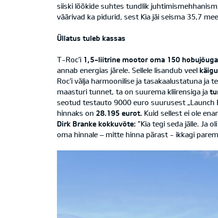
siiski löökide suhtes tundlik juhtimismehhani
väärivad ka pidurid, sest Kia jäi seisma 35,7 me
Üllatus tuleb kassas
T-Roc’i
1,5-liitrine mootor oma 150 hobujõug
annab energias järele. Sellele lisandub veel
käigu
Roc’i välja harmoonilise ja tasakaalustatuna ja 
maasturi tunnet, ta on suurema kliirensiga ja
t
seotud testauto 9000 euro suurusest „Launch E
hinnaks on
28.195 eurot.
Kuid sellest ei ole en
Dirk Branke kokkuvõte:
"Kia tegi seda jälle. Ja
oma hinnale – mitte hinna pärast - ikkagi parem