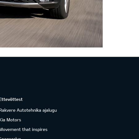
Ettevõttest
Rakvere Autotehnika ajalugu
Kia Motors
Movement that inspires
Sponsorlus