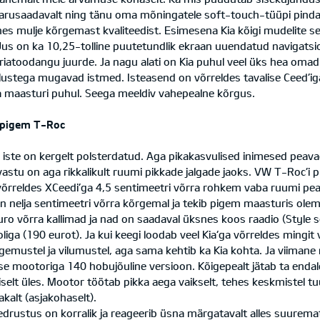
arusaadavalt ning tänu oma mõningatele soft-touch-tüüpi pindad
hes mulje kõrgemast kvaliteedist. Esimesena Kia kõigi mudelite se
a. Uus on ka 10,25-tolline puutetundlik ekraan uuendatud navigats
iatoodangu juurde. Ja nagu alati on Kia puhul veel üks hea omad
lustega mugavad istmed. Isteasend on võrreldes tavalise Ceed’ig
sa maasturi puhul. Seega meeldiv vahepealne kõrgus.
n pigem T-Roc
iste on kergelt polsterdatud. Aga pikakasvulised inimesed peav
evastu on aga rikkalikult ruumi pikkade jalgade jaoks. VW T-Roc’i 
võrreldes XCeedi’ga 4,5 sentimeetri võrra rohkem vaba ruumi pea
n nelja sentimeetri võrra kõrgemal ja tekib pigem maasturis olem
ro võrra kallimad ja nad on saadaval üksnes koos raadio (Style s
ga (190 eurot). Ja kui keegi loodab veel Kia‘ga võrreldes mingit võ
mustel ja vilumustel, aga sama kehtib ka Kia kohta. Ja viimane 
ise mootoriga 140 hobujõuline versioon. Kõigepealt jätab ta end
selt üles. Mootor töötab pikka aega vaikselt, tehes keskmistel tuur
akalt (asjakohaselt).
 Vedrustus on korralik ja reageerib üsna märgatavalt alles suurema