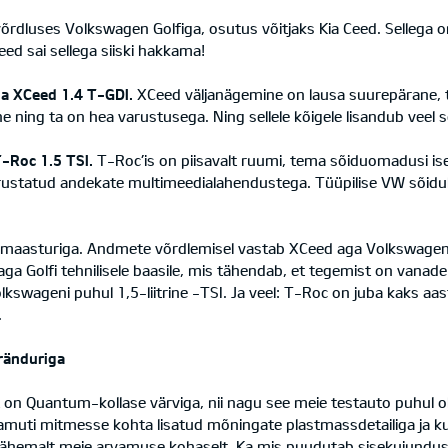
võrdluses Volkswagen Golfiga, osutus võitjaks Kia Ceed. Sellega 
ed sai sellega siiski hakkama!
ia XCeed 1.4 T-GDI.
XCeed väljanägemine on lausa suurepärane, t
e ning ta on hea varustusega. Ning sellele kõigele lisandub veel 
-Roc 1.5 TSI.
T-Roc’is on piisavalt ruumi, tema sõiduomadusi i
ustatud andekate multimeedialahendustega. Tüüpilise VW sõiduki
namaasturiga. Andmete võrdlemisel vastab XCeed aga Volkswageni 
ga Golfi tehnilisele baasile, mis tähendab, et tegemist on vanad
olkswageni puhul 1,5-liitrine -TSI. Ja veel: T-Roc on juba kaks a
.
aränduriga
ist on Quantum-kollase värviga, nii nagu see meie testauto puhul o
, samuti mitmesse kohta lisatud mõningate plastmassdetailiga ja 
hemalt meie arvamuse kohaselt. Ka mis puudutab sisekujundust, s