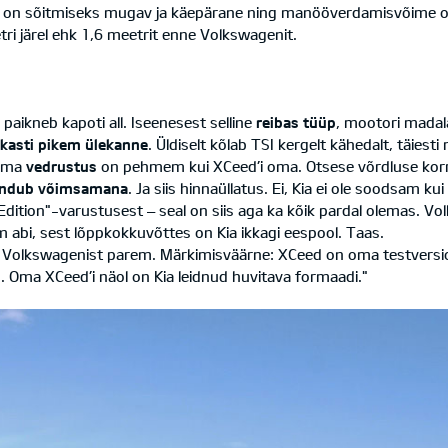
sm on sõitmiseks mugav ja käepärane ning manööverdamisvõime o
etri järel ehk 1,6 meetrit enne Volkswagenit.
a
paikneb kapoti all. Iseenesest selline
reibas tüüp
, mootori madala
kasti pikem ülekanne
. Üldiselt kõlab TSI kergelt kähedalt, täie
tema
vedrustus
on pehmem kui XCeed’i oma. Otsese võrdluse korr
undub võimsamana
. Ja siis hinnaüllatus. Ei, Kia ei ole soodsam k
dition"-varustusest – seal on siis aga ka kõik pardal olemas. V
am abi, sest lõppkokkuvõttes on Kia ikkagi eespool. Taas.
 oli Volkswagenist parem. Märkimisväärne: XCeed on oma testversi
. Oma XCeed’i näol on Kia leidnud huvitava formaadi."