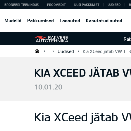
BRONEERI TEENINDUS
PROOVISÕIT
KÜSI PAKKUMIST
UUDISED
B
Mudelid
Pakkumised
Laoautod
Kasutatud autod
Rak
Uudised
Kia XCeed jätab VW T-Ro
Rakvere Autotehnika
KIA XCEED JÄTAB V
10.01.20
Kia XCeed jätab V