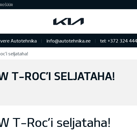
ROŠÜÜR
vere Autotehnika
info@autotehnika.ee
tel: +372 324 44
c’i seljataha!
W T-ROC’I SELJATAHA!
W T-Roc’i seljataha!