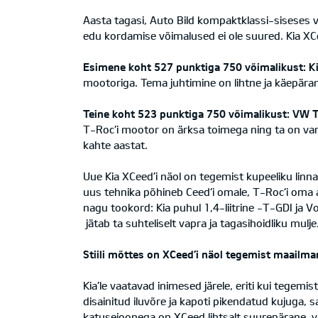
Aasta tagasi, Auto Bild kompaktklassi-siseses 
edu kordamise võimalused ei ole suured. Kia XCe
Esimene koht 527 punktiga 750 võimalikust: K
mootoriga. Tema juhtimine on lihtne ja käepäran
Teine koht 523 punktiga 750 võimalikust: VW T
T-Roc’i mootor on ärksa toimega ning ta on var
kahte aastat.
Uue Kia XCeed’i näol on tegemist kupeeliku lin
uus tehnika põhineb Ceed‘i omale, T-Roc‘i oma a
nagu tookord: Kia puhul 1,4-liitrine -T-GDI ja V
jätab ta suhteliselt vapra ja tagasihoidliku mulje
Stiili mõttes on XCeed’i näol tegemist maailm
Kia’le vaatavad inimesed järele, eriti kui tegem
disainitud iluvõre ja kapoti pikendatud kujuga
katusejoonega on XCeed lihtsalt suurepärane, vä