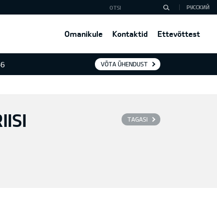
РУССКИЙ
Omanikule
Kontaktid
Ettevõttest
46
VÕTA ÜHENDUST
ISI
TAGASI