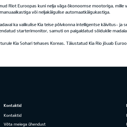
nud Riot Euroopas kuni nelja väga ökonoomse mootoriga, mille vä
e manuaalkastiga või neljakäigulise automaatkäigukastiga.
aval ka valikulise Kia teise põlvkonna intelligentse käivitus- ja
uendatud starterimonitor, samuti on paigaldatud sõidukile madala
urule Kia Sohari tehases Koreas. Täiustatud Kia Rio jõuab Euroo
Kontaktid
Kontaktid
Võta meiega ühendust