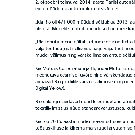
2. oktoobril toimuval 2014. aasta Pariisi autonäi
enimmüüduma auto konkurentsivõimet.
„Kia Rio oli 471 000 müüdud sõidukiga 2013. 
üksust. Mudelile tehtud uuendused on meie kau
„Rio tohutu menu näitab, et meie disaineritel 
välja töötada just sellisena, nagu vaja. Just ne
mudeli välimus ning värske ilme on antud sõiduki
Kia Motors Corporationi ja Hyundai Motor Groupi
meenutava eesmise iluvõre ning värskendatud dis
annavad Rio profiilile värske välimuse ning uue
Digital Yellow).
Rio salongi elavdavad nüüd kroomdetailid armatu
tekstiilviimistlus nüüd standardvarustuses, kuid 
Kia Rio 2015. aasta mudeli lisavarustuses on nü
töötluskiiruse ja kiirema marsruudi arvutamise 