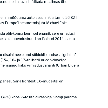
d uuendused aitavad säilitada maailmas ühe
e enimmüüduma auto seas, mida tarniti 56 821
s Europe’i peatootmisjuht Michael Cole.
anda põlvkonna loomisel enamik selle omadusi
kse, kuid uuenduskuuri on läbinud 2014. aasta
o disainimeeskond sõidukile uudse „tiigrinina”
15-, 16- ja 17-tollised) uued valuveljed
e lisanud kaks viimistlusvarianti (Urban Blue ja
neel. Sarja liidritest EX-mudelitel on
 (AVN) koos 7-tollise ekraaniga, veelgi parema