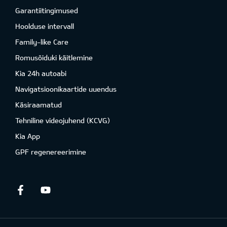
Garantiitingimused
Hoolduse intervall
Family-like Care
Romusõiduki käitlemine
Kia 24h autoabi
Navigatsioonikaartide uuendus
Käsiraamatud
Tehniline videojuhend (KCVG)
Kia App
GPF regenereerimine
Facebook
Youtube