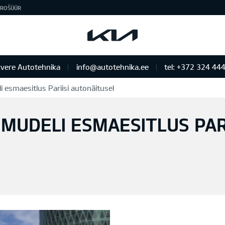
ROŠÜÜR
vere Autotehnika
info@autotehnika.ee
tel: +372 324 44
 esmaesitlus Pariisi autonäitusel
MUDELI ESMAESITLUS PARI