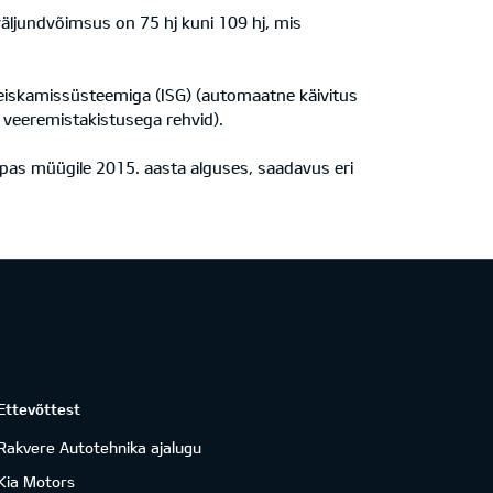
ljundvõimsus on 75 hj kuni 109 hj, mis
 seiskamissüsteemiga (ISG) (automaatne käivitus
 veeremistakistusega rehvid).
pas müügile 2015. aasta alguses, saadavus eri
Ettevõttest
Rakvere Autotehnika ajalugu
Kia Motors