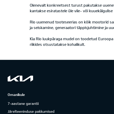
Olenevalt konkreetsest turust pakutakse uuene
kantakse esiratastele üle viie- või kuuekäigulis
Rio uuenenud tooteseerias on kõik mootorid saad
ja seiskamine, generaatori täppisjuhtimine ja u
Kia Rio luukpäraga mudel on toodetud Euroopa t
riikides otsustatakse kohalikult.
Omanikule
7-aastane garantii
Järelteeninduse pakkumised