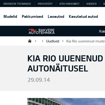
BRONEERI TEENINDUS
PROOVISÕIT
KÜSI PAKKUMIST
UUDISED
B
Mudelid
Pakkumised
Laoautod
Kasutatud autod
Rak
Uudised
Kia Rio uuenenud mudeli
Rakvere Autotehnika
KIA RIO UUENENUD 
AUTONÄITUSEL
29.09.14