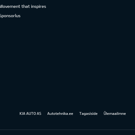
Movement that inspires
Sponsorlus
KIA AUTO AS
Autotehnika.ee
Tagasiside
Ülemaailmne