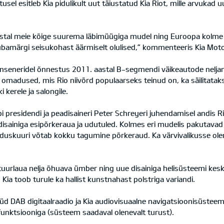
tusel esitleb Kia pidulikult uut täiustatud Kia Riot, mille arvuka
aastal meie kõige suurema läbimüügiga mudel ning Euroopa kolm
bamärgi seisukohast äärmiselt olulised,” kommenteeris Kia Motor
ja inseneridel õnnestus 2011. aastal B-segmendi väikeautode nelj
ed omadused, mis Rio niivõrd populaarseks teinud on, ka säilitata
 kerele ja salongile.
 presidendi ja peadisaineri Peter Schreyeri juhendamisel andis Ri
ainiga esipõrkeraua ja udutuled. Kolmes eri mudelis pakutavad (
nduskuuri võtab kokku tagumine põrkeraud. Ka värvivalikusse olem
urlaua nelja õhuava ümber ning uue disainiga helisüsteemi keskpa
Kia toob turule ka hallist kunstnahast polstriga variandi.
üd DAB digitaalraadio ja Kia audiovisuaalne navigatsioonisüsteem
funktsiooniga (süsteem saadaval olenevalt turust).