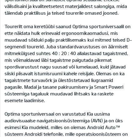
välisdisaini ja kvaliteetsetest materjalidest salongiga, mida
täiendab praktilisus ja teised tourerile omased jooned.
Tourerilt oma keretüübi saanud Optima sportuniversaalil on
ette näidata hulk erinevaid ergonoomikaomadusi, mis
muudavad sõiduki palju praktilisemaks kui mitmed teised D-
segmendi tourerid. Juba standardvarustuses on äärmiselt
mitmekülgsed suhtes 40 : 20 : 40 allalastavad tagaistmed,
mis võimaldavad läbi tagaistme paigutada pikemat
spordivarustust nagu suusad või lumelauad, kuid jätavad
siiski piisavalt istumisruumi kahele reisijale. Olemas on ka
tagaistmete turvavõrk ja ülestõstetavad liugraamid
pagasile. Madal ja tasane pakiruumiserv ja Smart Poweri
süsteemiga tagaluuk muudavad lihtsaks ka raskete
esemete laadimise.
Optima sportuniversaal on varustatud Kia uusima
audiovisuaalse navigatsioonisüsteemiga (AVN) ja on üks
esimesi Kia mudeleid, milles on olemas Android Auto™
süsteem Androidi telefonile, mille operatsioonisüsteem on