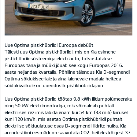
Uue Optima pistikhübriidi Euroopa debüüt
Täiesti uus Optima pistikhübriidi, mis on Kia esimene
pistikhübriidsüsteemiga elektriauto, tutvustatakse
Euroopas täna ja müüki jõuab see kogu Euroopas 2016.
aasta neljandas kvartalis. Põhiline täiendus Kia D-segmendi
Optima sõidukiseeriale ja aina laienevale madala heitega
sõidukivalikule on uuenduslik pistikhübriidajam
Uus Optima pistikhübriid töötab 9,8 kWh liitiumpolümeeraku
ning 50 kW elektrimootoriga, mis võimaldab puhtalt
elektrilises režiimis läbida enam kui 54 km (33 miili) kiirusel
kuni 120 km/h, mis asetab Optima pistikhübriidi puhtalt
elektrilise sõiduulatuse osas D-segmendi liidrite hulka. Kia
arendustiimi eesmärk on saavutata CO2-heiteks kõigest 37