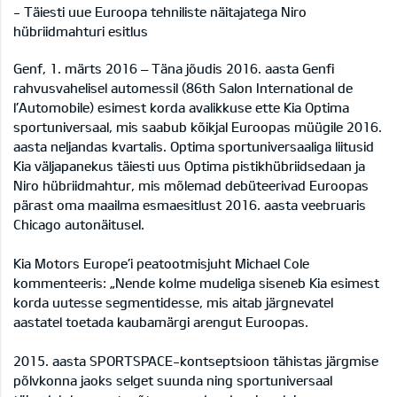
- Täiesti uue Euroopa tehniliste näitajatega Niro
hübriidmahturi esitlus
Genf, 1. märts 2016 – Täna jõudis 2016. aasta Genfi
rahvusvahelisel automessil (86th Salon International de
l’Automobile) esimest korda avalikkuse ette Kia Optima
sportuniversaal, mis saabub kõikjal Euroopas müügile 2016.
aasta neljandas kvartalis. Optima sportuniversaaliga liitusid
Kia väljapanekus täiesti uus Optima pistikhübriidsedaan ja
Niro hübriidmahtur, mis mõlemad debüteerivad Euroopas
pärast oma maailma esmaesitlust 2016. aasta veebruaris
Chicago autonäitusel.
Kia Motors Europe’i peatootmisjuht Michael Cole
kommenteeris: „Nende kolme mudeliga siseneb Kia esimest
korda uutesse segmentidesse, mis aitab järgnevatel
aastatel toetada kaubamärgi arengut Euroopas.
2015. aasta SPORTSPACE-kontseptsioon tähistas järgmise
põlvkonna jaoks selget suunda ning sportuniversaal