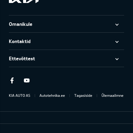
Omanikule
Kontaktid
Ettevõttest
Facebook
Youtube
KIA AUTO AS
Autotehnika.ee
Tagasiside
Ülemaailmne