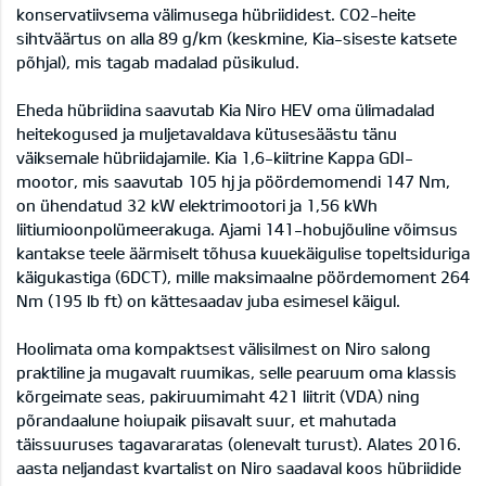
konservatiivsema välimusega hübriididest. CO2-heite
sihtväärtus on alla 89 g/km (keskmine, Kia-siseste katsete
põhjal), mis tagab madalad püsikulud.
Eheda hübriidina saavutab Kia Niro HEV oma ülimadalad
heitekogused ja muljetavaldava kütusesäästu tänu
väiksemale hübriidajamile. Kia 1,6-kiitrine Kappa GDI-
mootor, mis saavutab 105 hj ja pöördemomendi 147 Nm,
on ühendatud 32 kW elektrimootori ja 1,56 kWh
liitiumioonpolümeerakuga. Ajami 141-hobujõuline võimsus
kantakse teele äärmiselt tõhusa kuuekäigulise topeltsiduriga
käigukastiga (6DCT), mille maksimaalne pöördemoment 264
Nm (195 lb ft) on kättesaadav juba esimesel käigul.
Hoolimata oma kompaktsest välisilmest on Niro salong
praktiline ja mugavalt ruumikas, selle pearuum oma klassis
kõrgeimate seas, pakiruumimaht 421 liitrit (VDA) ning
põrandaalune hoiupaik piisavalt suur, et mahutada
täissuuruses tagavararatas (olenevalt turust). Alates 2016.
aasta neljandast kvartalist on Niro saadaval koos hübriidide