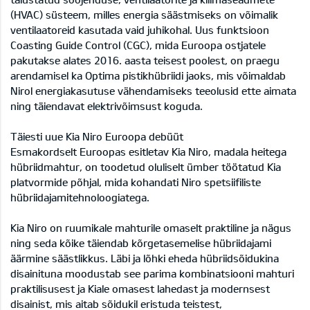
(HVAC) süsteem, milles energia säästmiseks on võimalik
ventilaatoreid kasutada vaid juhikohal. Uus funktsioon
Coasting Guide Control (CGC), mida Euroopa ostjatele
pakutakse alates 2016. aasta teisest poolest, on praegu
arendamisel ka Optima pistikhübriidi jaoks, mis võimaldab
Nirol energiakasutuse vähendamiseks teeolusid ette aimata
ning täiendavat elektrivõimsust koguda.
Täiesti uue Kia Niro Euroopa debüüt
Esmakordselt Euroopas esitletav Kia Niro, madala heitega
hübriidmahtur, on toodetud oluliselt ümber töötatud Kia
platvormide põhjal, mida kohandati Niro spetsiifiliste
hübriidajamitehnoloogiatega.
Kia Niro on ruumikale mahturile omaselt praktiline ja nägus
ning seda kõike täiendab kõrgetasemelise hübriidajami
äärmine säästlikkus. Läbi ja lõhki eheda hübriidsõidukina
disainituna moodustab see parima kombinatsiooni mahturi
praktilisusest ja Kiale omasest lahedast ja modernsest
disainist, mis aitab sõidukil eristuda teistest,