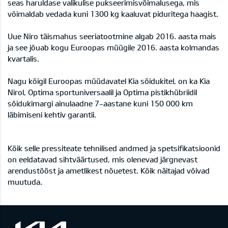
seas haruldase valikulise pukseerimisvõimalusega, mis
võimaldab vedada kuni 1300 kg kaaluvat piduritega haagist.
Uue Niro täismahus seeriatootmine algab 2016. aasta mais
ja see jõuab kogu Euroopas müügile 2016. aasta kolmandas
kvartalis.
Nagu kõigil Euroopas müüdavatel Kia sõidukitel, on ka Kia
Nirol, Optima sportuniversaalil ja Optima pistikhübriidil
sõidukimargi ainulaadne 7-aastane kuni 150 000 km
läbimiseni kehtiv garantii.
Kõik selle pressiteate tehnilised andmed ja spetsifikatsioonid
on eeldatavad sihtväärtused, mis olenevad järgnevast
arendustööst ja ametlikest nõuetest. Kõik näitajad võivad
muutuda.