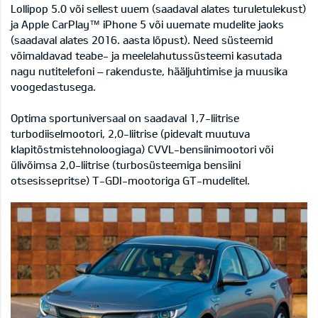
Lollipop 5.0 või sellest uuem (saadaval alates turuletulekust)
ja Apple CarPlay™ iPhone 5 või uuemate mudelite jaoks
(saadaval alates 2016. aasta lõpust). Need süsteemid
võimaldavad teabe- ja meelelahutussüsteemi kasutada
nagu nutitelefoni – rakenduste, hääljuhtimise ja muusika
voogedastusega.
Optima sportuniversaal on saadaval 1,7-liitrise
turbodiiselmootori, 2,0-liitrise (pidevalt muutuva
klapitõstmistehnoloogiaga) CVVL-bensiinimootori või
ülivõimsa 2,0-liitrise (turbosüsteemiga bensiini
otsesissepritse) T-GDI-mootoriga GT-mudelitel.