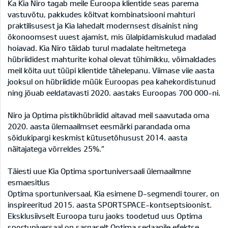
Ka Kia Niro tagab meile Euroopa klientide seas parema
vastuvõtu, pakkudes köitvat kombinatsiooni mahturi
praktilisusest ja Kia lahedalt modernsest disainist ning
ökonoomsest uuest ajamist, mis ülalpidamiskulud madalad
hoiavad. Kia Niro täidab turul madalate heitmetega
hübriididest mahturite kohal olevat tühimikku, võimaldades
meil köita uut tüüpi klientide tähelepanu. Viimase viie aasta
jooksul on hübriidide müük Euroopas pea kahekordistunud
ning jõuab eeldatavasti 2020. aastaks Euroopas 700 000-ni.
Niro ja Optima pistikhübriidid aitavad meil saavutada oma
2020. aasta ülemaailmset eesmärki parandada oma
sõidukipargi keskmist kütusetõhusust 2014. aasta
näitajatega võrreldes 25%.“
Täiesti uue Kia Optima sportuniversaali ülemaailmne
esmaesitlus
Optima sportuniversaal, Kia esimene D-segmendi tourer, on
inspireeritud 2015. aasta SPORTSPACE-kontseptsioonist.
Eksklusiivselt Euroopa turu jaoks toodetud uus Optima
sportuniversaal on sarnaselt Optima sedaanile efektse