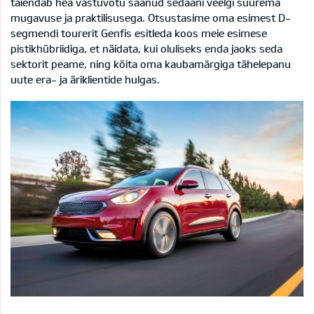
täiendab hea vastuvõtu saanud sedaani veelgi suurema
mugavuse ja praktilisusega. Otsustasime oma esimest D-
segmendi tourerit Genfis esitleda koos meie esimese
pistikhübriidiga, et näidata, kui oluliseks enda jaoks seda
sektorit peame, ning köita oma kaubamärgiga tähelepanu
uute era- ja äriklientide hulgas.