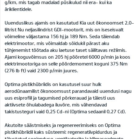
g/km, mis tagab madalad püsikulud nii era- kui ka
äriklientidele.
Uuenduslikus ajamis on kasutatud Kia uut ökonoomset 2,0-
liitrist Nu neljasilindrist GDI-mootorit, mis on iseseisvalt
võimeline väljastama 156 hj ja 189 Nm. Seda täiendab
elektrimootor, mis võimaldab sõidukil pärast aku
tühjenemist töötada aku laetuse taset säilitavas režiimis.
Ajami koguvõimsus on 205 hj pööretel 6000 p/min ja koos
elektrimootoriga on selle pöördemoment koguni 375 Nm
(276 lb ft) vaid 2300 p/min juures.
Optima pistikhübriidis on kasutusel suur hulk
aerodünaamilist ökonoomsust parandavaid uuendusi nagu
uus esiprofiil ja tagumised põrkerauad ja täiesti uus
aktiivsete õhulabadega iluvõre, mis vähendavad
takistusteguri vaid 0,25 Cd-ni (Optima sedaanil 0,27 Cd).
Akutoite säästmiseks ja regenereerimiseks on Optima
pistikhübriidil kaks süsteemi: regeneratiivpidurdus ja
täiustatud soojenduse, ventilaatorite ja kliimaseadmete