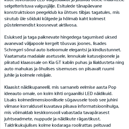
selgelteristuva valgusjälje. Esitulede tänapäevane
konstruktsioon peegeldub ka ühtses tiibjas tagatules, mis
sirutub üle sõiduki külgede ja hõlmab kaht kolmest
püstelemendist koosnevat aktiivosa.
Esiuksed ja taga paiknevate hingedega tagumised uksed
avanevad väljapoole kergelt tõusvas joones, lisades
Schreyeri sõnul auto iseloomule elegantsi ja kindlustunnet.
Vaatamata madalale asetusele, lennukale katusejoonele ja
piiratud klaasosale on Kia GT kabiin puhas ja liialdusteta ning
auto mahukas ja õhulises sisemuses on piisavalt ruumi
juhile ja kolmele reisijale.
Klaasist näidikupaneelil, mis sarnaneb eelmise aasta Pop
ideeauto omale, on kolm kihti orgaanilisi LED näidikuid.
Lisaks kolmedimensioonilisele sügavusele toob see juhini
viimase korraldusel kuvatava piisava informatsioonihulga,
mis võimaldab keskkonsooli vabastada tavapärasest
juhtseadmete, nuppude ja näidikute rägastikust.
Taldrikukujulises kolme kodaraga roolirattas peituvad