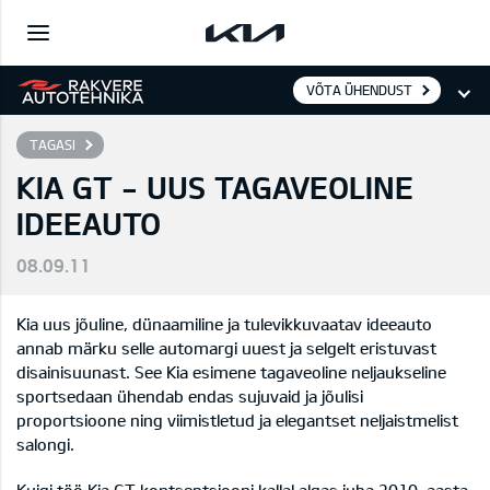
VÕTA ÜHENDUST
TAGASI
KIA GT - UUS TAGAVEOLINE
IDEEAUTO
08.09.11
Kia uus jõuline, dünaamiline ja tulevikkuvaatav ideeauto
annab märku selle automargi uuest ja selgelt eristuvast
disainisuunast. See Kia esimene tagaveoline neljaukseline
sportsedaan ühendab endas sujuvaid ja jõulisi
proportsioone ning viimistletud ja elegantset neljaistmelist
salongi.