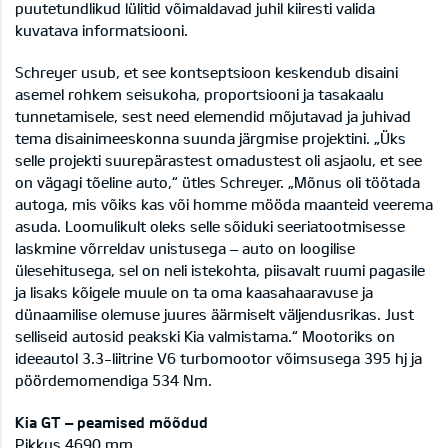
puutetundlikud lülitid võimaldavad juhil kiiresti valida
kuvatava informatsiooni.
Schreyer usub, et see kontseptsioon keskendub disaini
asemel rohkem seisukoha, proportsiooni ja tasakaalu
tunnetamisele, sest need elemendid mõjutavad ja juhivad
tema disainimeeskonna suunda järgmise projektini. „Üks
selle projekti suurepärastest omadustest oli asjaolu, et see
on vägagi tõeline auto,“ ütles Schreyer. „Mõnus oli töötada
autoga, mis võiks kas või homme mööda maanteid veerema
asuda. Loomulikult oleks selle sõiduki seeriatootmisesse
laskmine võrreldav unistusega – auto on loogilise
ülesehitusega, sel on neli istekohta, piisavalt ruumi pagasile
ja lisaks kõigele muule on ta oma kaasahaaravuse ja
dünaamilise olemuse juures äärmiselt väljendusrikas. Just
selliseid autosid peakski Kia valmistama.“ Mootoriks on
ideeautol 3.3-liitrine V6 turbomootor võimsusega 395 hj ja
pöördemomendiga 534 Nm.
Kia GT – peamised mõõdud
Pikkus 4690 mm