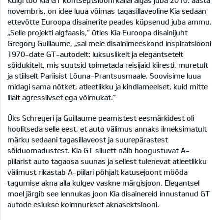
Kuigi töö Kia GT kontseptsiooni kallal algas juba 2010. aasta
novembris, on idee luua võimas tagasillaveoline Kia sedaan
ettevõtte Euroopa disainerite peades küpsenud juba ammu.
„Selle projekti algfaasis,“ ütles Kia Euroopa disainijuht
Gregory Guillaume, „sai meie disainimeeskond inspiratsiooni
1970-date GT-autodelt: luksuslikelt ja elegantsetelt
sõidukitelt, mis suutsid toimetada reisijaid kiiresti, muretult
ja stiilselt Pariisist Lõuna-Prantsusmaale. Soovisime luua
midagi sama nõtket, atleetlikku ja kindlameelset, kuid mitte
liialt agressiivset ega võimukat.“
Üks Schreyeri ja Guillaume peamistest eesmärkidest oli
hoolitseda selle eest, et auto välimus annaks ilmeksimatult
märku sedaani tagasillaveost ja suurepärastest
sõiduomadustest. Kia GT siluett näib hoogustuvat A-
piilarist auto tagaosa suunas ja sellest tulenevat atleetlikku
välimust rikastab A-piilari põhjalt katusejoont mööda
tagumise akna alla kulgev vaskne märgisjoon. Elegantsel
moel järgib see lennukas joon Kia disainereid innustanud GT
autode esiukse kolmnurkset aknasektsiooni.