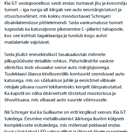
Kia GT voolujoonelisus seob endas tuntavat jõu ja koosmõju
tunnet – iga nurga alt kiirgab see auto eesmärgistatust ja
otsustusvõimet, mis kokku moodustavad Schreyeri
disainilahenduse põhielemendi. Seda vankumatuse tunnet
tugevdab ka katusejoone pikenemine C-piilarist tahapoole,
kus see kohtub tagaklaasiga ja tundub kogu autot
madalamale vajutavat.
Seda jõulist enesekindlust tasakaalustab mitmete
pilkupüüdvate detailide rohkus. Pidurisilindrite vaskne
viimistlus loob visuaalse seose auto märgisjoonega.
Tuuleklaasi ülaosa kindlusestiilis kontuurid seonduvad auto
katusega, mis on sõidukisse juhile ja eesistmel viibivale
reisijale piisava ruumi tekitamiseks kergelt ülespaisutatud.
Ka kapotil on näha diskreetselt tõstetud mootoriosa ja
õhuvõtuava, mis viitavad auto suurele võimsusele.
Nii Schreyer kui ka Guillaume on eriti kirglikud seoses Kia GT
tuledega. Eesmine metallisulamist äärisega iluvõre külgneb
komplekssete esituledega, mis mõlemad peidavad endas
kuut süvistatud LED valgusallikat ja jätavad öisele maanteele