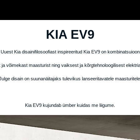
KIA EV9
Uuest Kia disainifilosoofiast inspireeritud Kia EV9 on kombinatsuioon
t ja võimekast maasturist ning vaiksest ja kõrgtehnoloogilisest elektri
Julge disain on suunanäitajaks tulevikus lanseeritavatele maasturitele
Kia EV9 kujundab ümber kuidas me liigume.