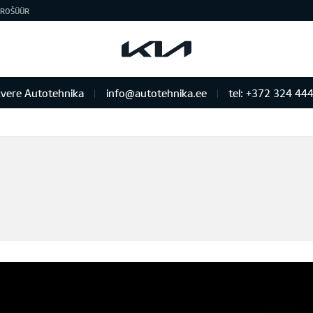
ROŠÜÜR
vere Autotehnika
info@autotehnika.ee
tel: +372 324 44