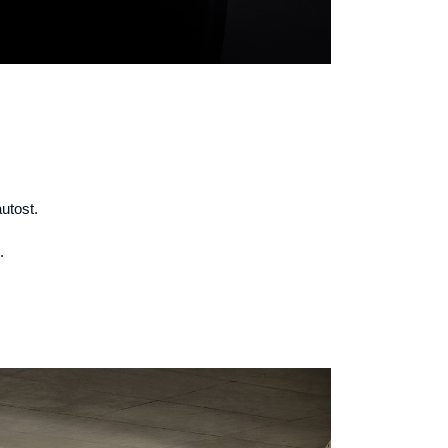
autost.
.