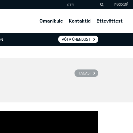
РУССКИЙ
Omanikule
Kontaktid
Ettevõttest
46
VÕTA ÜHENDUST
TAGASI