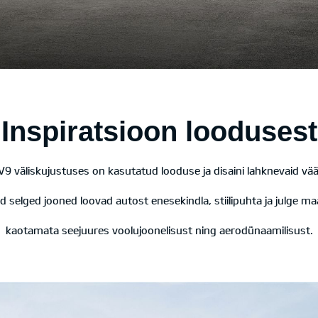
Inspiratsioon loodusest
EV9 väliskujustuses on kasutatud
looduse ja disaini lahknevaid vää
d selged jooned loovad autost enesekindla, stiilipuhta ja julge ma
kaotamata seejuures voolujoonelisust ning aerodünaamilisust.