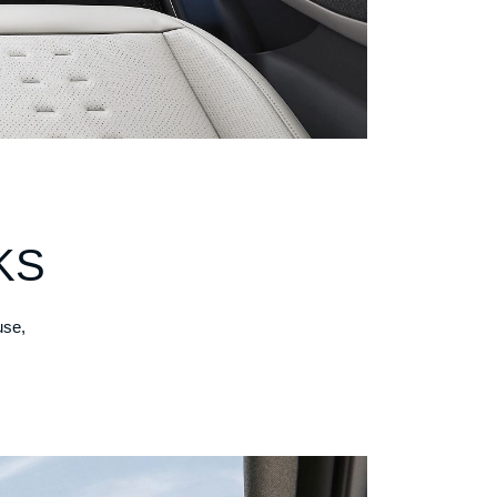
KS
use,