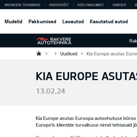
BRONEERI TEENINDUS
PROOVISÕIT
KÜSI PAKKUMIST
UUDISED
B
Mudelid
Pakkumised
Laoautod
Kasutatud autod
Rak
Uudised
Kia Europe asutas Eur
Rakvere Autotehnika
KIA EUROPE ASUT
13.02.24
Kia Europe asutas Euroopa autoohutuse büroo (
Europe'is klientide turvalisuse nimel tehtavaid j