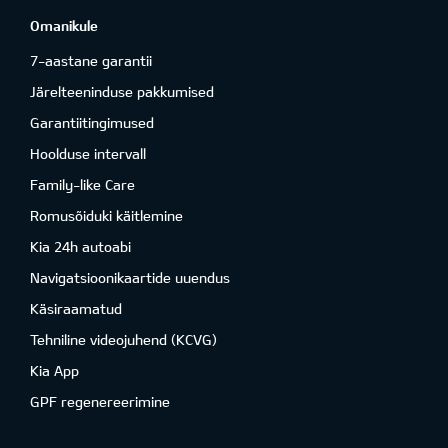
Omanikule
7-aastane garantii
Järelteeninduse pakkumised
Garantiitingimused
Hoolduse intervall
Family-like Care
Romusõiduki käitlemine
Kia 24h autoabi
Navigatsioonikaartide uuendus
Käsiraamatud
Tehniline videojuhend (KCVG)
Kia App
GPF regenereerimine