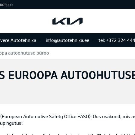
ROŠÜÜR
vere Autotehnika
info@autotehnika.ee
tel: +372 324 44
oopa autoohutuse büroo
AS EUROOPA AUTOOHUTUS
European Automotive Safety Office EASO). Uus osakond, mis asus
õupingutusi.