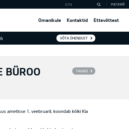
РУССКИЙ
Omanikule
Kontaktid
Ettevõttest
46
VÕTA ÜHENDUST
E BÜROO
TAGASI
 ametisse 1. veebruaril, koondab kõiki Kia