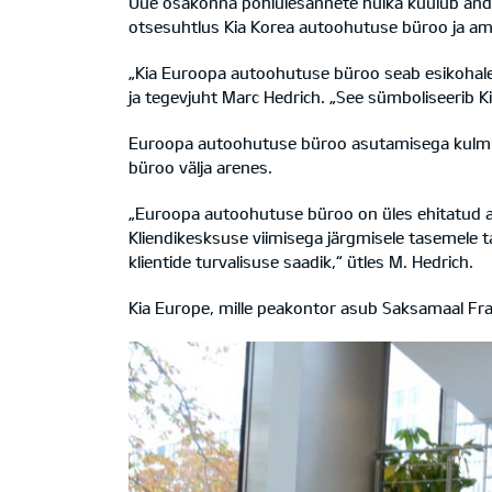
Uue osakonna põhiülesannete hulka kuulub andm
otsesuhtlus Kia Korea autoohutuse büroo ja am
„Kia Euroopa autoohutuse büroo seab esikohale
ja tegevjuht Marc Hedrich. „See sümboliseerib K
Euroopa autoohutuse büroo asutamisega kulminee
büroo välja arenes.
„Euroopa autoohutuse büroo on üles ehitatud al
Kliendikesksuse viimisega järgmisele tasemele
klientide turvalisuse saadik,“ ütles M. Hedrich.
Kia Europe, mille peakontor asub Saksamaal Fra