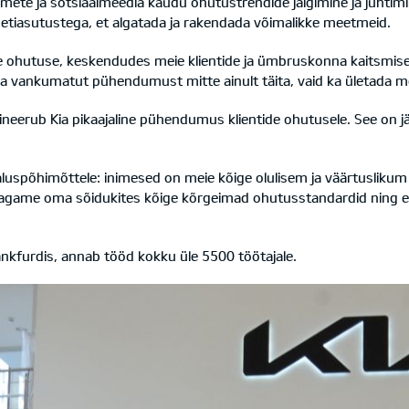
ete ja sotsiaalmeedia kaudu ohutustrendide jälgimine ja juhti
etiasutustega, et algatada ja rakendada võimalikke meetmeid.
 ohutuse, keskendudes meie klientide ja ümbruskonna kaitsmisel
ia vankumatut pühendumust mitte ainult täita, vaid ka ületada m
rub Kia pikaajaline pühendumus klientide ohutusele. See on järg
uspõhimõttele: inimesed on meie kõige olulisem ja väärtuslikum 
 tagame oma sõidukites kõige kõrgeimad ohutusstandardid ning e
nkfurdis, annab tööd kokku üle 5500 töötajale.