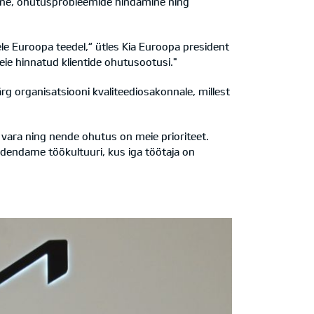
mine, ohutusprobleemide hindamine ning
e Euroopa teedel,“ ütles Kia Euroopa president
eie hinnatud klientide ohutusootusi."
 organisatsiooni kvaliteediosakonnale, millest
vara ning nende ohutus on meie prioriteet.
dendame töökultuuri, kus iga töötaja on