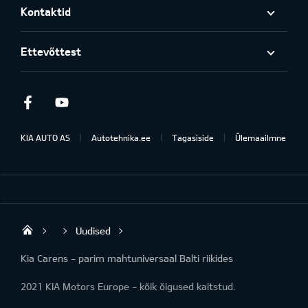
Kontaktid
Ettevõttest
Facebook
Youtube
KIA AUTO AS
Autotehnika.ee
Tagasiside
Ülemaailmne
Uudised
Rakvere Autotehnika
Kia Carens - parim mahtuniversaal Balti riikides
2021 KIA Motors Europe - kõik õigused kaitstud.