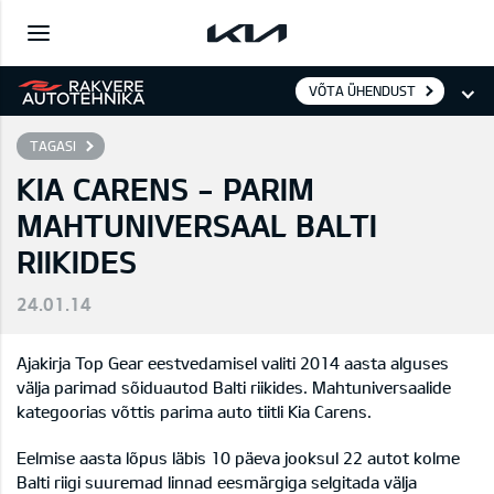
VÕTA ÜHENDUST
TAGASI
KIA CARENS - PARIM
MAHTUNIVERSAAL BALTI
RIIKIDES
24.01.14
Ajakirja Top Gear eestvedamisel valiti 2014 aasta alguses
välja parimad sõiduautod Balti riikides. Mahtuniversaalide
kategoorias võttis parima auto tiitli Kia Carens.
Eelmise aasta lõpus läbis 10 päeva jooksul 22 autot kolme
Balti riigi suuremad linnad eesmärgiga selgitada välja