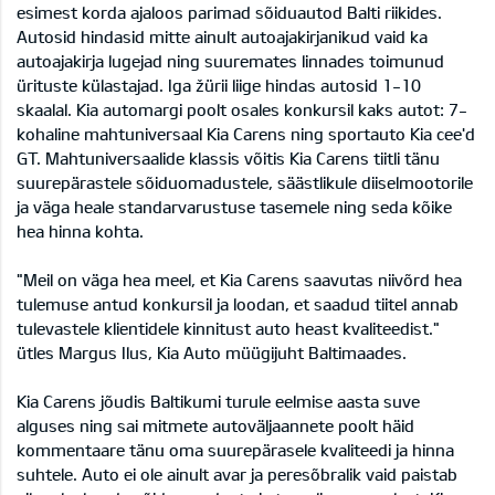
esimest korda ajaloos parimad sõiduautod Balti riikides.
Autosid hindasid mitte ainult autoajakirjanikud vaid ka
autoajakirja lugejad ning suuremates linnades toimunud
ürituste külastajad. Iga žürii liige hindas autosid 1-10
skaalal. Kia automargi poolt osales konkursil kaks autot: 7-
kohaline mahtuniversaal Kia Carens ning sportauto Kia cee'd
GT. Mahtuniversaalide klassis võitis Kia Carens tiitli tänu
suurepärastele sõiduomadustele, säästlikule diiselmootorile
ja väga heale standarvarustuse tasemele ning seda kõike
hea hinna kohta.
"Meil on väga hea meel, et Kia Carens saavutas niivõrd hea
tulemuse antud konkursil ja loodan, et saadud tiitel annab
tulevastele klientidele kinnitust auto heast kvaliteedist."
ütles Margus Ilus, Kia Auto müügijuht Baltimaades.
Kia Carens jõudis Baltikumi turule eelmise aasta suve
alguses ning sai mitmete autoväljaannete poolt häid
kommentaare tänu oma suurepärasele kvaliteedi ja hinna
suhtele. Auto ei ole ainult avar ja peresõbralik vaid paistab