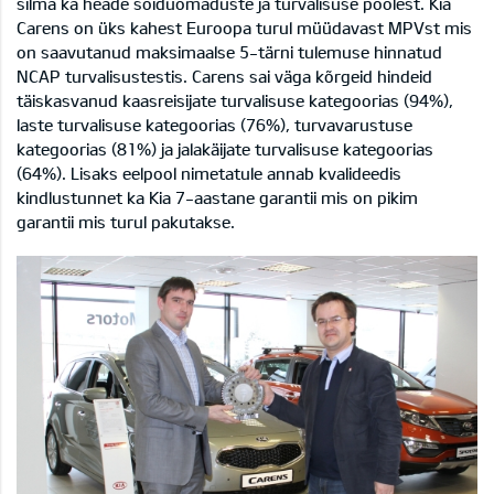
silma ka heade sõiduomaduste ja turvalisuse poolest. Kia
Carens on üks kahest Euroopa turul müüdavast MPVst mis
on saavutanud maksimaalse 5-tärni tulemuse hinnatud
NCAP turvalisustestis. Carens sai väga kõrgeid hindeid
täiskasvanud kaasreisijate turvalisuse kategoorias (94%),
laste turvalisuse kategoorias (76%), turvavarustuse
kategoorias (81%) ja jalakäijate turvalisuse kategoorias
(64%). Lisaks eelpool nimetatule annab kvalideedis
kindlustunnet ka Kia 7-aastane garantii mis on pikim
garantii mis turul pakutakse.