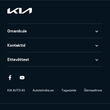
Omanikule
Kontaktid
Ettevõttest
Facebook
Youtube
KIA AUTO AS
Autotehnika.ee
Tagasiside
Ülemaailmne