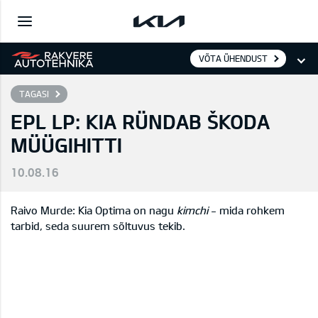
VÕTA ÜHENDUST
TAGASI
EPL LP: KIA RÜNDAB ŠKODA
MÜÜGIHITTI
10.08.16
Raivo Murde: Kia Optima on nagu
kimchi
- mida rohkem
tarbid, seda suurem sõltuvus tekib.