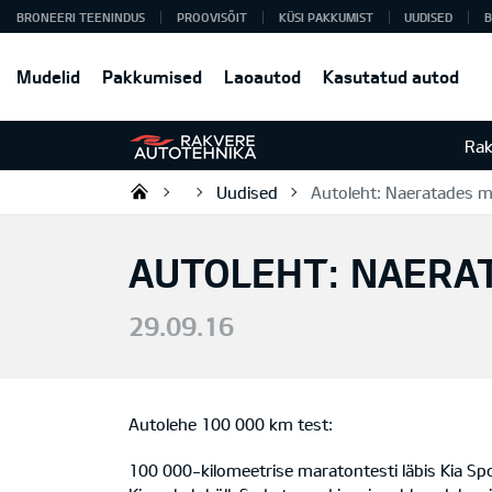
BRONEERI TEENINDUS
PROOVISÕIT
KÜSI PAKKUMIST
UUDISED
B
Mudelid
Pakkumised
Laoautod
Kasutatud autod
Rak
Uudised
Autoleht: Naeratades m
Rakvere Autotehnika
AUTOLEHT: NAERA
29.09.16
Autolehe 100 000 km test:
100 000-kilomeetrise maratontesti läbis Kia Sp