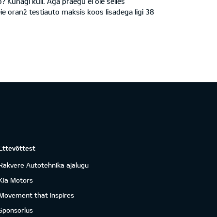
? Kunagi küll. Aga praegu ei ole selles
e oranž testiauto maksis koos lisadega ligi 38
Ettevõttest
Rakvere Autotehnika ajalugu
Kia Motors
Movement that inspires
Sponsorlus