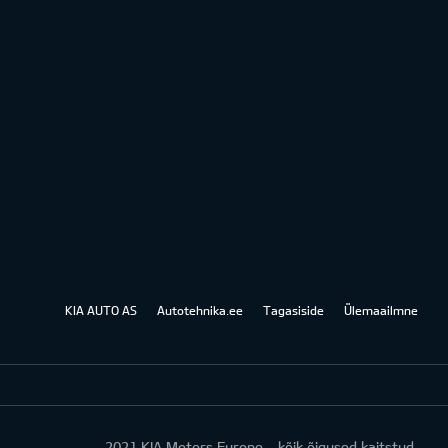
KIA AUTO AS
Autotehnika.ee
Tagasiside
Ülemaailmne
2021 KIA Motors Europe - kõik õigused kaitstud.