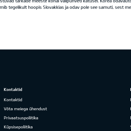
 istuvad tarkade meeste kohal välipuhveti katusel. Korea odavauto
b tegelikult hoopis Slovakkias ja odav pole see samuti, sest mei
Kontaktid
Kontaktid
Võta meiega ühendust
Privaatsuspoliitika
Küpsisepoliitika