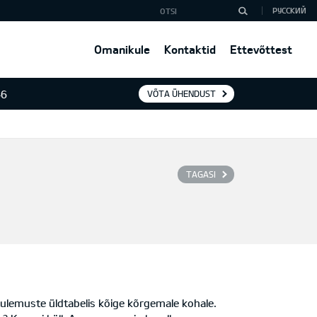
РУССКИЙ
Omanikule
Kontaktid
Ettevõttest
46
VÕTA ÜHENDUST
TAGASI
tulemuste üldtabelis kõige kõrgemale kohale.