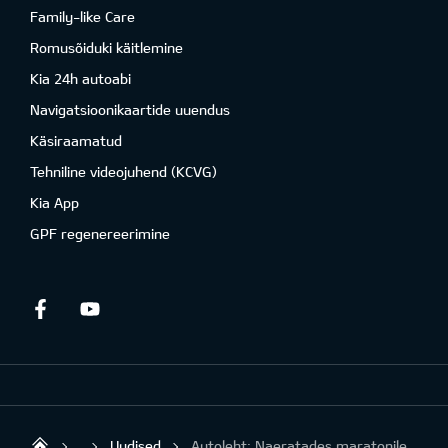
Family-like Care
Romusõiduki käitlemine
Kia 24h autoabi
Navigatsioonikaartide uuendus
Käsiraamatud
Tehniline videojuhend (KCVG)
Kia App
GPF regenereerimine
Facebook
Youtube
Uudised
Autoleht: Naeratades maratonile