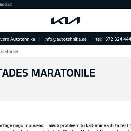
ROŠÜÜR
vere Autotehnika
info@autotehnika.ee
tel: +372 324 44
aratonile
TADES MARATONILE
ortage nagu muuseas. Täiesti probleemitu käitumine viib ta testi