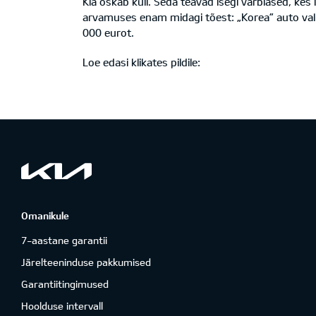
Kia oskab küll. Seda teavad isegi varblased, kes
arvamuses enam midagi tõest: „Korea” auto valmi
000 eurot.
Loe edasi klikates pildile:
Omanikule
7-aastane garantii
Järelteeninduse pakkumised
Garantiitingimused
Hoolduse intervall