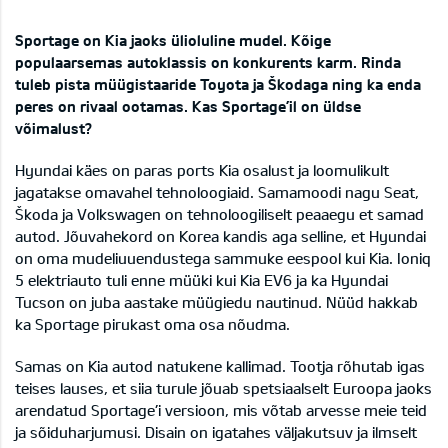
Sportage on Kia jaoks ülioluline mudel. Kõige
populaarsemas autoklassis on konkurents karm. Rinda
tuleb pista müügistaaride Toyota ja Škodaga ning ka enda
peres on rivaal ootamas. Kas Sportage’il on üldse
võimalust?
Hyundai käes on paras ports Kia osalust ja loomulikult
jagatakse omavahel tehnoloogiaid. Samamoodi nagu Seat,
Škoda ja Volkswagen on tehnoloogiliselt peaaegu et samad
autod. Jõuvahekord on Korea kandis aga selline, et Hyundai
on oma mudeliuuendustega sammuke eespool kui Kia. Ioniq
5 elektriauto tuli enne müüki kui Kia EV6 ja ka Hyundai
Tucson on juba aastake müügiedu nautinud. Nüüd hakkab
ka Sportage pirukast oma osa nõudma.
Samas on Kia autod natukene kallimad. Tootja rõhutab igas
teises lauses, et siia turule jõuab spetsiaalselt Euroopa jaoks
arendatud Sportage’i versioon, mis võtab arvesse meie teid
ja sõiduharjumusi. Disain on igatahes väljakutsuv ja ilmselt