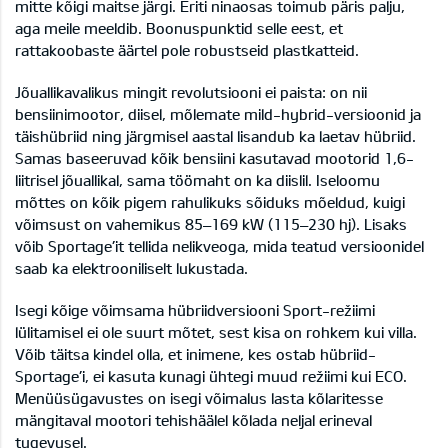
mitte kõigi maitse järgi. Eriti ninaosas toimub päris palju,
aga meile meeldib. Boonuspunktid selle eest, et
rattakoobaste äärtel pole robustseid plastkatteid.
Jõuallikavalikus mingit revolutsiooni ei paista: on nii
bensiinimootor, diisel, mõlemate mild-hybrid-versioonid ja
täishübriid ning järgmisel aastal lisandub ka laetav hübriid.
Samas baseeruvad kõik bensiini kasutavad mootorid 1,6-
liitrisel jõuallikal, sama töömaht on ka diislil. Iseloomu
mõttes on kõik pigem rahulikuks sõiduks mõeldud, kuigi
võimsust on vahemikus 85–169 kW (115–230 hj). Lisaks
võib Sportage’it tellida nelikveoga, mida teatud versioonidel
saab ka elektrooniliselt lukustada.
Isegi kõige võimsama hübriidversiooni Sport-režiimi
lülitamisel ei ole suurt mõtet, sest kisa on rohkem kui villa.
Võib täitsa kindel olla, et inimene, kes ostab hübriid-
Sportage’i, ei kasuta kunagi ühtegi muud režiimi kui ECO.
Menüüsügavustes on isegi võimalus lasta kõlaritesse
mängitaval mootori tehishäälel kõlada neljal erineval
tugevusel.