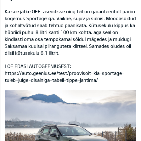
Ka see jätke OFF-asendisse ning teil on garanteeritult parim
kogemus Sportage’iga. Vaikne, sujuv ja sulnis. Möödasõidud
ja kohaltvõtud saab tehtud paanikata. Kütusekulu kippus ka
hübriidi puhul 8 liitri kanti 100 km kohta, aga seal on
kindlasti oma osa tempokamal sõidul mägedes ja muidugi
Saksamaa kuulsal piiranguteta kiirteel. Samades oludes oli
diisli kütuse­kulu 6,1 liitrit.
LOE EDASI AUTOGEENIUSEST:
https://auto.geenius.ee/test/proovisoit-kia-sportage-
tuleb-julge-disainiga-tabeli-tippe-jahtima/