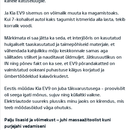
kahele katuseluugile.
Ja Kia EV9 sisemus on võimalik muuta ka magamistoaks.
Kui 7-kohalisel autol kaks tagumist istmerida alla lasta, tekib
korralik voodi.
Märkimata ei saa jätta ka seda, et interjööris on kasutatud
hulgaliselt taaskasutatud ja taimepõhiseid materjale, et
vähendada kahjulikku mõju keskkonnale samas aga
säilitades stiilset ja nauditavat üldmuljet. Jätkusuutlikus on
IN ning põnev fakt on ka see, et EV9 põrandakatted on
valmistatud ookeani puhastuse käigus korjatud ja
ümbertöödeldud kalavõrkudest.
Eestis müüdav Kia EV9 on juba täisvarustusega - proovisõit
oli seega igati mõnus, sujuv ning küllaltki vaikne.
Elektriautode suureks plussiks minu jaoks on kiirendus, mis
teeb möödasõidud väga ohutuks.
Palju lisasid ja võimekust – juhi massaažitoolist kuni
purjejahi vedamiseni