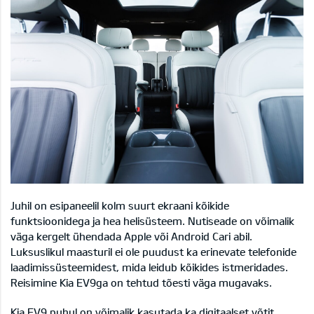
Juhil on esipaneelil kolm suurt ekraani kõikide
funktsioonidega ja hea helisüsteem. Nutiseade on võimalik
väga kergelt ühendada Apple või Android Cari abil.
Luksuslikul maasturil ei ole puudust ka erinevate telefonide
laadimissüsteemidest, mida leidub kõikides istmeridades.
Reisimine Kia EV9ga on tehtud tõesti väga mugavaks.
Kia EV9 puhul on võimalik kasutada ka digitaalset võtit,