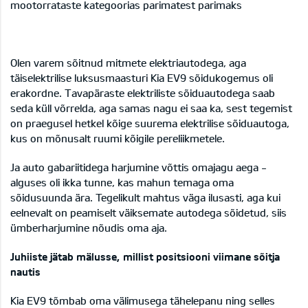
mootorrataste kategoorias parimatest parimaks
Olen varem sõitnud mitmete elektriautodega, aga
täiselektrilise luksusmaasturi Kia EV9 sõidukogemus oli
erakordne. Tavapäraste elektriliste sõiduautodega saab
seda küll võrrelda, aga samas nagu ei saa ka, sest tegemist
on praegusel hetkel kõige suurema elektrilise sõiduautoga,
kus on mõnusalt ruumi kõigile pereliikmetele.
Ja auto gabariitidega harjumine võttis omajagu aega -
alguses oli ikka tunne, kas mahun temaga oma
sõidusuunda ära. Tegelikult mahtus väga ilusasti, aga kui
eelnevalt on peamiselt väiksemate autodega sõidetud, siis
ümberharjumine nõudis oma aja.
Juhiiste jätab mälusse, millist positsiooni viimane sõitja
nautis
Kia EV9 tõmbab oma välimusega tähelepanu ning selles