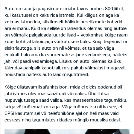
Auto on suur ja pagasiruumi mahutavus umbes 800 liitrit,
kui kasutusel on kaks rida istmeid. Kui käigus on aga ka
kolmas istmerida, siis ilmselt kõikide pereliikmete kohvrid
ära ei mahu. Kuid ka sellele on lahendus olemas ning autole
on võimalik paigaldada juurde lisad - veokonksu külge raam
koos koti/rattahoidjaga või katusele boks. Kuigi tegemist on
elektriautoga, siis auto on nii võimas, et ta saab väga
edukalt hakkama ka suuremate asjade vedamisega, näiteks
jahi või paadi vedamisega. Lisaks on autol olemas ka üks
täiendav panipaik kapoti all, mis pakub võimalust mugavalt
hoiustada näiteks auto laadimisjuhtmeid.
Kõige üllatavam lisafunktsioon, mida ei oleks oodanud oli
juhi istmes olev massaažitooli võimalus. Ühe lihtsa
nupuvajutusega saad valida, kas masseeritakse tagumikku,
selga või mõlemat korraga. Väga mõnus lisa oli ka see, et
GPSi kasutamisel või telefonikõne ajal on heli maas vaid
eesreas ning tagumistes ridades mängib muusika edasi.