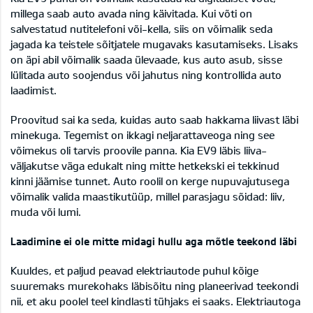
millega saab auto avada ning käivitada. Kui võti on
salvestatud nutitelefoni või-kella, siis on võimalik seda
jagada ka teistele sõitjatele mugavaks kasutamiseks. Lisaks
on äpi abil võimalik saada ülevaade, kus auto asub, sisse
lülitada auto soojendus või jahutus ning kontrollida auto
laadimist.
Proovitud sai ka seda, kuidas auto saab hakkama liivast läbi
minekuga. Tegemist on ikkagi neljarattaveoga ning see
võimekus oli tarvis proovile panna. Kia EV9 läbis liiva-
väljakutse väga edukalt ning mitte hetkekski ei tekkinud
kinni jäämise tunnet. Auto roolil on kerge nupuvajutusega
võimalik valida maastikutüüp, millel parasjagu sõidad: liiv,
muda või lumi.
Laadimine ei ole mitte midagi hullu aga mõtle teekond läbi
Kuuldes, et paljud peavad elektriautode puhul kõige
suuremaks murekohaks läbisõitu ning planeerivad teekondi
nii, et aku poolel teel kindlasti tühjaks ei saaks. Elektriautoga