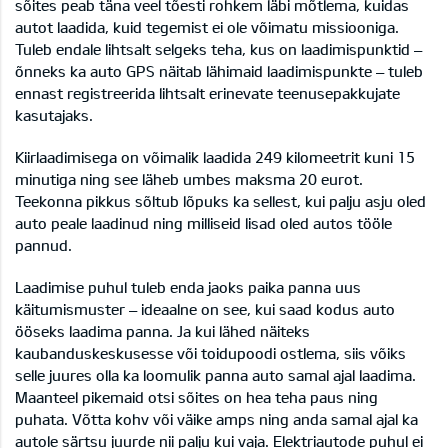
sõites peab täna veel tõesti rohkem läbi mõtlema, kuidas
autot laadida, kuid tegemist ei ole võimatu missiooniga.
Tuleb endale lihtsalt selgeks teha, kus on laadimispunktid –
õnneks ka auto GPS näitab lähimaid laadimispunkte – tuleb
ennast registreerida lihtsalt erinevate teenusepakkujate
kasutajaks.
Kiirlaadimisega on võimalik laadida 249 kilomeetrit kuni 15
minutiga ning see läheb umbes maksma 20 eurot.
Teekonna pikkus sõltub lõpuks ka sellest, kui palju asju oled
auto peale laadinud ning milliseid lisad oled autos tööle
pannud.
Laadimise puhul tuleb enda jaoks paika panna uus
käitumismuster – ideaalne on see, kui saad kodus auto
ööseks laadima panna. Ja kui lähed näiteks
kaubanduskeskusesse või toidupoodi ostlema, siis võiks
selle juures olla ka loomulik panna auto samal ajal laadima.
Maanteel pikemaid otsi sõites on hea teha paus ning
puhata. Võtta kohv või väike amps ning anda samal ajal ka
autole särtsu juurde nii palju kui vaja. Elektriautode puhul ei