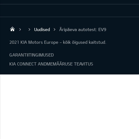
Uudised
Äripäeva autotest: EV9
Rakvere Autotehnika
2021 KIA Motors Europe - kõik õigused kaitstud.
GARANTIITINGIMUSED
KIA CONNECT ANDMEMÄÄRUSE TEAVITUS