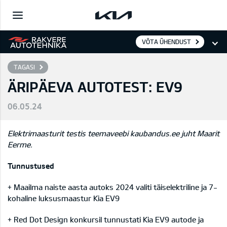
VÕTA ÜHENDUST
TAGASI
ÄRIPÄEVA AUTOTEST: EV9
06.05.24
Elektrimaasturit testis teemaveebi kaubandus.ee juht Maarit
Eerme.
Tunnustused
+ Maailma naiste aasta autoks 2024 valiti täiselektriline ja 7-
kohaline luksusmaastur Kia EV9
+ Red Dot Design konkursil tunnustati Kia EV9 autode ja