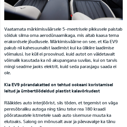
Vaatamata märkimisväärsele 5-meetrisele pikkusele paistab
sõiduk silma oma aerodünaamikaga, mis aitab kaasa tema
erakordsele jõudlusele. Märkimisväärne on see, et Kia EV9
pakub nii kahesuunalist laadimist kui ka ülikiire laadimise
võimalusi. Ise küll ei proovinud, kuid autot on väidetavalt
võimalik kasutada ka nö akupangana suvilas, kui on tarvis
mingi seadme jaoks elektrit, kuid seda parasjagu saada ei
ole.
Kia EV9 põrandakatted on tehtud ookeani koristamisel
leitud ja ümbertöödeldud plastist kalavõrkudest
Rääkides auto interjöörist, siis tõden, et tegemist on väga
peresõbraliku autoga ning tänu teise rea 180 kraadi
pööratavatele istmetele saab auto sisemuse muuta ka
elutoaks. Salong on mõnusalt avar ja päevavalge ka tänu