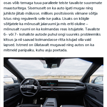
osas võib temaga tuua paralleele teiste tavaliste suuremate
maasturitega. Sisemuselt on ka auto igati mugav ning
juhiiste jätab mälusse, millises positsioonis viimane sõitja
istus ning reguleerib selle ise paika. Lisaks on kõigile
sõitjatele ka mõnusalt jalaruumi ja mis eriti oluline –
mõnusalt ruumi on ka kolmandas reas istujatele. Tavaliste
6- või 7- kohaliste autode puhul ongi suureks probleemiks
kitsus ja nii saavad kolmandasse ritta istujad olla vaid
lapsed. Istmed on üllatavalt mugavad ning autos on ka
mitmeid panipaiku, kuhu asju poetada.