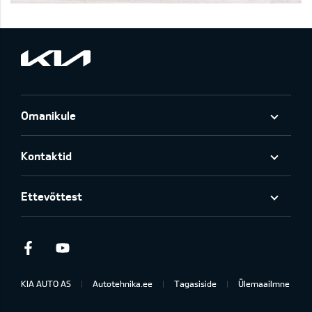
Omanikule
Kontaktid
Ettevõttest
Facebook
Youtube
KIA AUTO AS
Autotehnika.ee
Tagasiside
Ülemaailmne