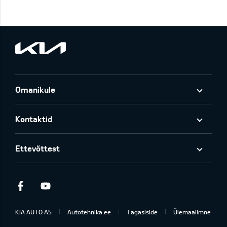
Omanikule
Kontaktid
Ettevõttest
Facebook
Youtube
KIA AUTO AS
Autotehnika.ee
Tagasiside
Ülemaailmne