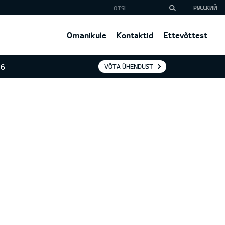
РУССКИЙ
Omanikule
Kontaktid
Ettevõttest
46
VÕTA ÜHENDUST