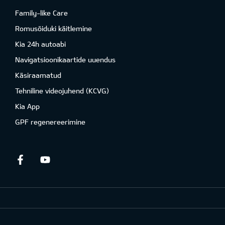
Family-like Care
Romusõiduki käitlemine
Kia 24h autoabi
Navigatsioonikaartide uuendus
Käsiraamatud
Tehniline videojuhend (KCVG)
Kia App
GPF regenereerimine
Facebook
Youtube