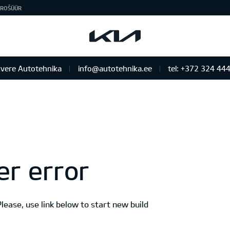
ROŠÜÜR
vere Autotehnika
info@autotehnika.ee
tel: +372 324 44
er error
 Please, use link below to start new build