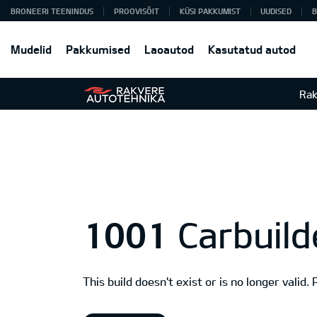
BRONEERI TEENINDUS
PROOVISÕIT
KÜSI PAKKUMIST
UUDISED
B
Mudelid
Pakkumised
Laoautod
Kasutatud autod
Rak
1001
Carbuild
This build doesn't exist or is no longer valid.