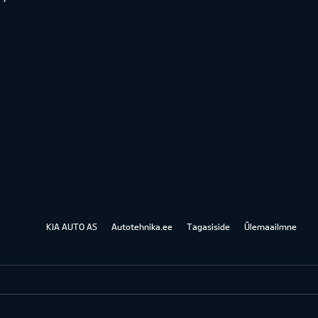
KIA AUTO AS
Autotehnika.ee
Tagasiside
Ülemaailmne