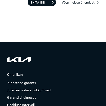
EHITA ISE!
Võta meiega ühendust
Omanikule
7-aastane garantii
Järelteeninduse pakkumised
Garantiitingimused
Hoolduse intervall