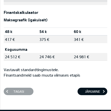
Finantskalkulaator
Maksegraafik (igakuiselt)
48 k
54 k
60 k
417 €
375 €
341 €
Kogusumma
24 512 €
24 746 €
24 981 €
Vastavalt standardtingimustele.
Finantsandmeid saab muuta viimases etapis
TAGASI
JÄRGMINE