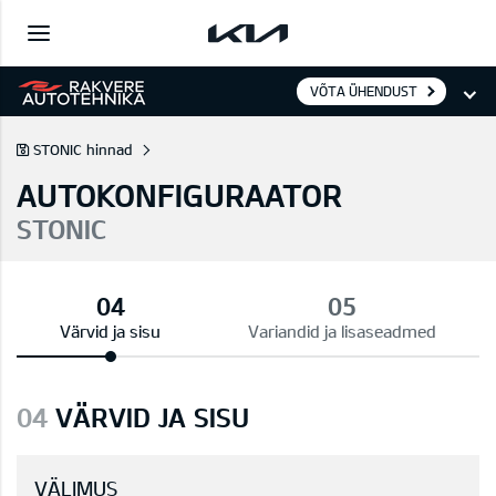
VÕTA ÜHENDUST
STONIC hinnad
AUTOKONFIGURAATOR
STONIC
Värvid ja sisu
Variandid ja lisaseadmed
04
VÄRVID JA SISU
VÄLIMUS