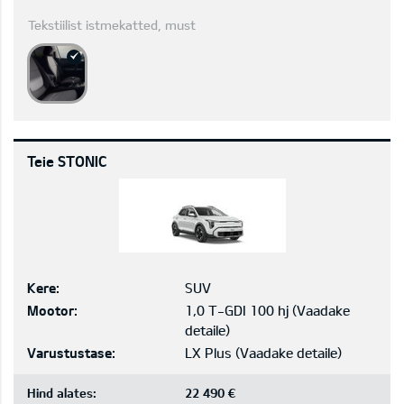
Tekstiilist istmekatted, must
Teie STONIC
Kere:
SUV
Mootor:
1,0 T-GDI 100 hj
(
Vaadake
detaile
)
Varustustase:
LX Plus
(
Vaadake detaile
)
Hind alates:
22 490 €