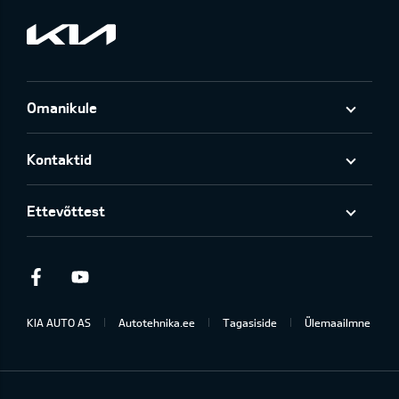
Omanikule
Kontaktid
Ettevõttest
Facebook
Youtube
KIA AUTO AS
Autotehnika.ee
Tagasiside
Ülemaailmne