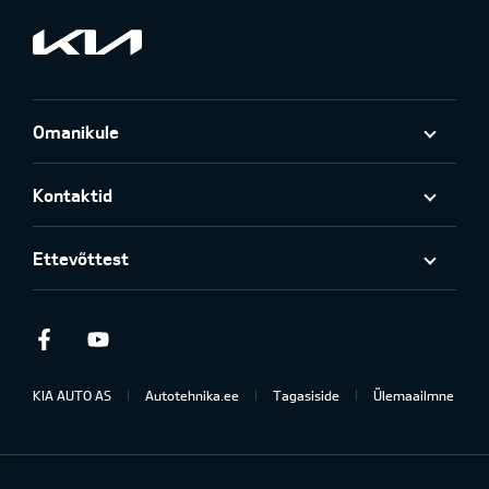
Omanikule
Kontaktid
Ettevõttest
Facebook
Youtube
KIA AUTO AS
Autotehnika.ee
Tagasiside
Ülemaailmne