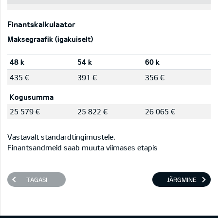
Finantskalkulaator
Maksegraafik (igakuiselt)
48 k
54 k
60 k
435 €
391 €
356 €
Kogusumma
25 579 €
25 822 €
26 065 €
Vastavalt standardtingimustele.
Finantsandmeid saab muuta viimases etapis
TAGASI
JÄRGMINE