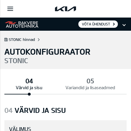
VÕTA ÜHENDUST
STONIC hinnad
AUTOKONFIGURAATOR
STONIC
Värvid ja sisu
Variandid ja lisaseadmed
04
VÄRVID JA SISU
VÄLIMUS