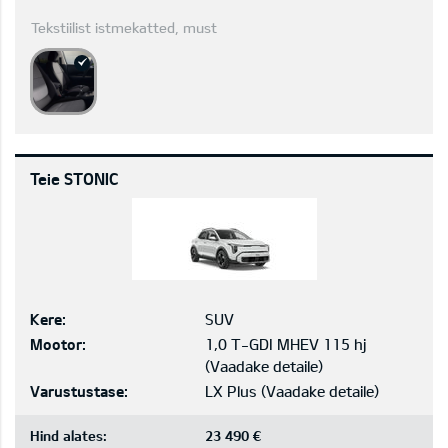
Tekstiilist istmekatted, must
Teie STONIC
Kere:
SUV
Mootor:
1,0 T-GDI MHEV 115 hj
(
Vaadake detaile
)
Varustustase:
LX Plus
(
Vaadake detaile
)
Hind alates:
23 490 €