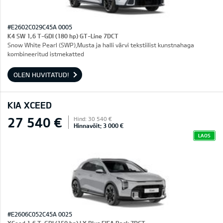
#E2602C029C45A 0005
K4 SW 1,6 T-GDI (180 hp) GT-Line 7DCT
Snow White Pearl (SWP),Musta ja halli värvi tekstiilist kunstnahaga
kombineeritud istmekatted
OLEN HUVITATUD!
KIA XCEED
27 540 €
Hind: 30 540 €
Hinnavõit: 3 000 €
LAOS
#E2606C052C45A 0025