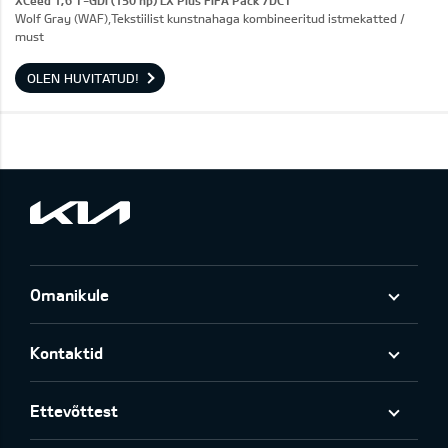
XCeed 1,6 T-GDI (150 hp) LX Plus FIFA Pack 7DCT
Wolf Gray (WAF),Tekstiilist kunstnahaga kombineeritud istmekatted /
must
OLEN HUVITATUD!
Omanikule
Kontaktid
Ettevõttest