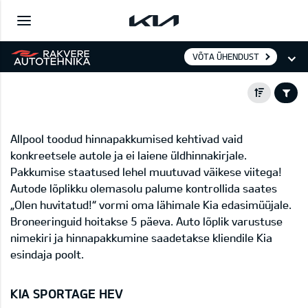
VÕTA ÜHENDUST
Allpool toodud hinnapakkumised kehtivad vaid
konkreetsele autole ja ei laiene üldhinnakirjale.
Pakkumise staatused lehel muutuvad väikese viitega!
Autode lõplikku olemasolu palume kontrollida saates
„Olen huvitatud!“ vormi oma lähimale Kia edasimüüjale.
Broneeringuid hoitakse 5 päeva. Auto lõplik varustuse
nimekiri ja hinnapakkumine saadetakse kliendile Kia
esindaja poolt.
KIA SPORTAGE HEV