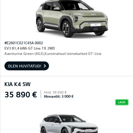
#E2601C021C45A 0002
EV3 81,4 kWh GT Line TX 2WD
Aventurine Green (AG3),Kunstnahast istmekatted GT-Line
OLEN HUVITATUD!
KIA K4 SW
35 890 €
Hind: 38 890 €
Hinnavõit: 3 000 €
LAOS