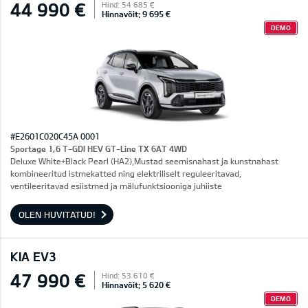
44 990 €
Hind: 54 685 €
Hinnavõit: 9 695 €
DEMO
#E2601C020C45A 0001
Sportage 1,6 T-GDI HEV GT-Line TX 6AT 4WD
Deluxe White+Black Pearl (HA2),Mustad seemisnahast ja kunstnahast
kombineeritud istmekatted ning elektriliselt reguleeritavad,
ventileeritavad esiistmed ja mälufunktsiooniga juhiiste
OLEN HUVITATUD!
KIA EV3
47 990 €
Hind: 53 610 €
Hinnavõit: 5 620 €
DEMO